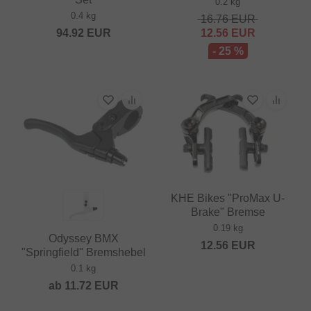
0.2 kg
0.4 kg
16.76
EUR
94.92
EUR
12.56
EUR
- 25 %
KHE Bikes "ProMax U-
Brake" Bremse
0.19 kg
Odyssey BMX
12.56
EUR
"Springfield" Bremshebel
0.1 kg
ab
11.72
EUR