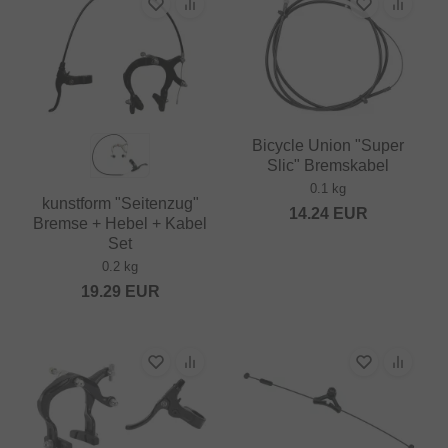
Bicycle Union "Super
Slic" Bremskabel
0.1 kg
kunstform "Seitenzug"
14.24
EUR
Bremse + Hebel + Kabel
Set
0.2 kg
19.29
EUR