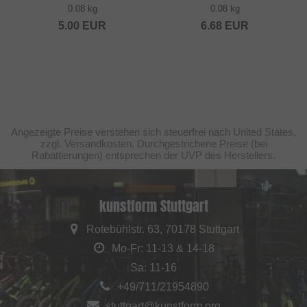
0.08 kg
0.08 kg
5.00
EUR
6.68
EUR
Angezeigte Preise verstehen sich steuerfrei nach United States,
zzgl. Versandkosten. Durchgestrichene Preise (bei
Rabattierungen) entsprechen der UVP des Herstellers.
kunstform Stuttgart
Rotebühlstr. 63, 70178 Stuttgart
Mo-Fr: 11-13 & 14-18
Sa: 11-16
+49/711/21954890
stuttgart@kunstform.org