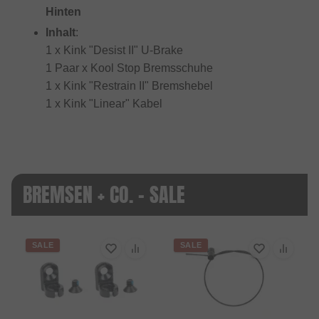
Hinten
Inhalt
:
1 x Kink "Desist II" U-Brake
1 Paar x Kool Stop Bremsschuhe
1 x Kink "Restrain II" Bremshebel
1 x Kink "Linear" Kabel
BREMSEN + CO. - SALE
SALE
SALE