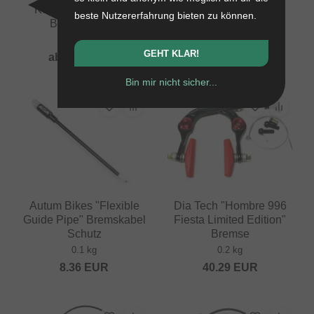
Kool Stop "Supra 2"
beste Nutzererfahrung bieten zu können.
17.61
EUR
Bremsschuhe
0.06 kg
GEHT KLAR!
ab
14.24
EUR
Bin mir nicht sicher...
Autum Bikes "Flexible
Dia Tech "Hombre 996
Guide Pipe" Bremskabel
Fiesta Limited Edition"
Schutz
Bremse
0.1 kg
0.2 kg
8.36
EUR
40.29
EUR