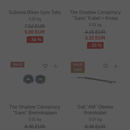
Subrosa Bikes Gyro Tabs
The Shadow Conspiracy
"Sano" Kabel + Knarp
0.02 kg
0.01 kg
7.52
EUR
5.00
EUR
4.16
EUR
3.32
EUR
- 34 %
- 20 %
SALE
SALE
TIPP
The Shadow Conspiracy
Salt "AM" Oberes
"Sano" Bremskappen
Rotorkabel
0.01 kg
0.07 kg
8.36
EUR
8.36
EUR