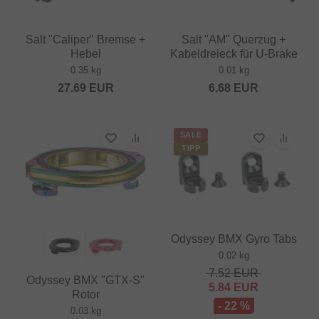
Salt "Caliper" Bremse +
Salt "AM" Querzug +
Hebel
Kabeldreieck für U-Brake
0.35 kg
0.01 kg
27.69
EUR
6.68
EUR
SALE
TIPP
Odyssey BMX Gyro Tabs
0.02 kg
7.52
EUR
Odyssey BMX "GTX-S"
5.84
EUR
Rotor
- 22 %
0.03 kg