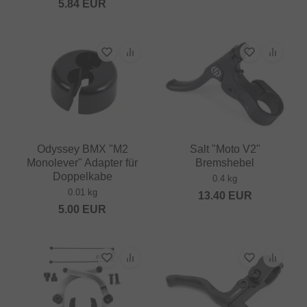
5.84
EUR
Odyssey BMX "M2
Salt "Moto V2"
Monolever" Adapter für
Bremshebel
Doppelkabe
0.4 kg
0.01 kg
13.40
EUR
5.00
EUR