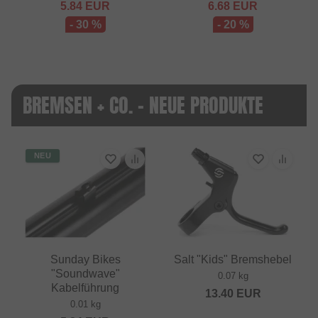
5.84
EUR
6.68
EUR
- 30 %
- 20 %
BREMSEN + CO. - NEUE PRODUKTE
NEU
Sunday Bikes
Salt "Kids" Bremshebel
"Soundwave"
0.07 kg
Kabelführung
13.40
EUR
0.01 kg