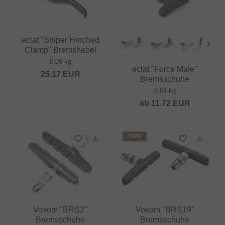
eclat "Sniper Hinched
Clamp" Bremshebel
0.09 kg
eclat "Force Male"
25.17
EUR
Bremsschuhe
0.04 kg
ab
11.72
EUR
TIPP
Voxom "BRS2"
Voxom "BRS19"
Bremsschuhe
Bremsschuhe