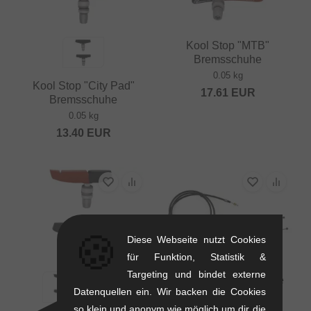
Kool Stop "MTB"
Bremsschuhe
0.05 kg
Kool Stop "City Pad"
17.61
EUR
Bremsschuhe
0.05 kg
13.40
EUR
🍪
Diese Webseite nutzt Cookies
für Funktion, Statistik &
Targeting und bindet externe
Kink Bikes "One Piece
Datenquellen ein. Wir backen die Cookies
Linear" Bremskabel
so klein und anonym wie möglich um dir die
0.12 kg