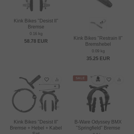
Kink Bikes "Desist II"
Bremse
0.16 kg
Kink Bikes "Restrain II"
58.78
EUR
Bremshebel
0.09 kg
35.25
EUR
SALE
Kink Bikes "Desist II"
B-Ware Odyssey BMX
Bremse + Hebel + Kabel
"Springfield" Bremse
Set