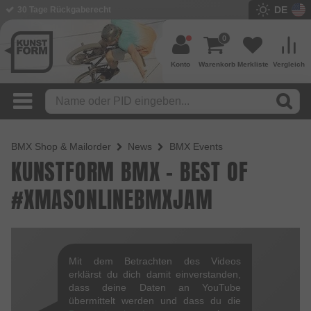
DE
30 Tage Rückgaberecht
0
Konto
Warenkorb
Merkliste
Vergleich
BMX Shop & Mailorder
News
BMX Events
KUNSTFORM BMX – BEST OF
#XMASONLINEBMXJAM
Mit dem Betrachten des Videos
erklärst du dich damit einverstanden,
dass deine Daten an YouTube
übermittelt werden und dass du die