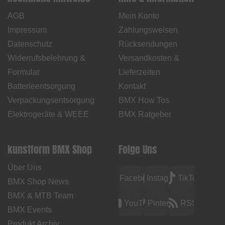
AGB
Mein Konto
Impressum
Zahlungsweisen
Datenschutz
Rücksendungen
Widerrufsbelehrung &
Versandkosten &
Formular
Lieferzeiten
Batterieentsorgung
Kontakt
Verpackungsentsorgung
BMX How Tos
Elektrogeräte & WEEE
BMX Ratgeber
kunstform BMX Shop
Folge Uns
Über Uns
Facebook
Instagram
TikTok
BMX Shop News
BMX & MTB Team
YouTube
Pinterest
RSS
BMX Events
Produkt Archiv