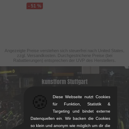
- 51 %
Angezeigte Preise verstehen sich steuerfrei nach United States,
zzgl. Versandkosten. Durchgestrichene Preise (bei
Rabattierungen) entsprechen der UVP des Herstellers.
kunstform Stuttgart
Rotebühlstr. 63, 70178 Stuttgart
🍪
Diese Webseite nutzt Cookies
Mo-Fr: 11-13 & 14-18
für Funktion, Statistik &
Sa: 11-16
Targeting und bindet externe
+49/711/21954890
Datenquellen ein. Wir backen die Cookies
stuttgart@kunstform.org
so klein und anonym wie möglich um dir die