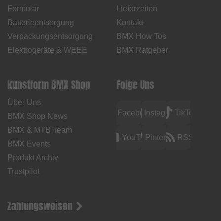
Formular
Lieferzeiten
Batterieentsorgung
Kontakt
Verpackungsentsorgung
BMX How Tos
Elektrogeräte & WEEE
BMX Ratgeber
kunstform BMX Shop
Folge Uns
Über Uns
Facebook
Instagram
TikTok
BMX Shop News
BMX & MTB Team
YouTube
Pinterest
RSS
BMX Events
Produkt Archiv
Trustpilot
Zahlungsweisen