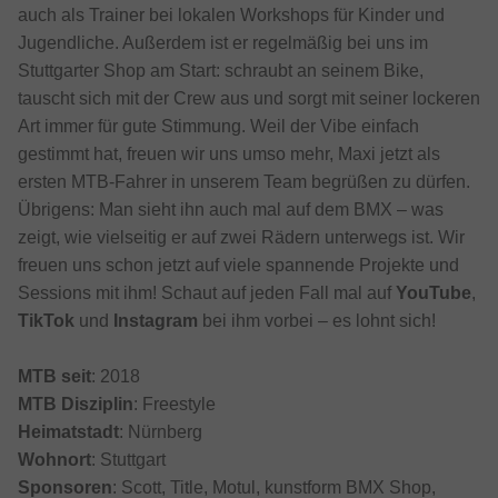
auch als Trainer bei lokalen Workshops für Kinder und
Jugendliche. Außerdem ist er regelmäßig bei uns im
Stuttgarter Shop am Start: schraubt an seinem Bike,
tauscht sich mit der Crew aus und sorgt mit seiner lockeren
Art immer für gute Stimmung. Weil der Vibe einfach
gestimmt hat, freuen wir uns umso mehr, Maxi jetzt als
ersten MTB-Fahrer in unserem Team begrüßen zu dürfen.
Übrigens: Man sieht ihn auch mal auf dem BMX – was
zeigt, wie vielseitig er auf zwei Rädern unterwegs ist. Wir
freuen uns schon jetzt auf viele spannende Projekte und
Sessions mit ihm! Schaut auf jeden Fall mal auf
YouTube
,
TikTok
und
Instagram
bei ihm vorbei – es lohnt sich!
MTB seit
: 2018
MTB Disziplin
: Freestyle
Heimatstadt
: Nürnberg
Wohnort
: Stuttgart
Sponsoren
: Scott, Title, Motul, kunstform BMX Shop,