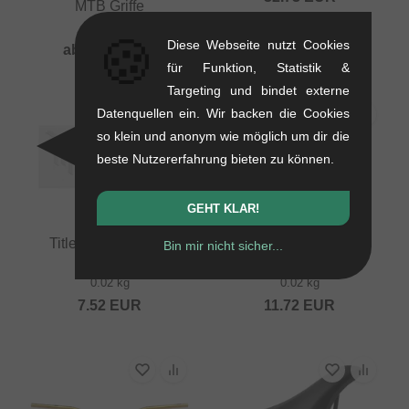
MTB Griffe
0.09 kg
🍪
Diese Webseite nutzt Cookies
ab
31.89
EUR
für Funktion, Statistik &
Targeting und bindet externe
Datenquellen ein. Wir backen die Cookies
so klein und anonym wie möglich um dir die
beste Nutzererfahrung bieten zu können.
GEHT KLAR!
Title MTB "6 Logo"
Title MTB "Form"
Bin mir nicht sicher...
Stickerset
Lenkerenden
0.02 kg
0.02 kg
7.52
EUR
11.72
EUR