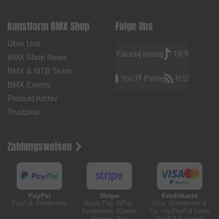
kunstform BMX Shop
Folge Uns
Über Uns
Facebook
Instagram
TikTok
BMX Shop News
BMX & MTB Team
YouTube
Pinterest
RSS
BMX Events
Produkt Archiv
Trustpilot
Zahlungsweisen
PayPal
Stripe
Kreditkarte
PayPal, Kreditkarte
Apple Pay, GPay,
Visa, Mastercard &
Kreditkarte, Klarna,
Co. via PayPal (ohne
Amazon Pay
PayPal Account)