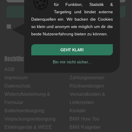
🍪
für Funktion, Statistik &
ANMELDEN
Targeting und bindet externe
Datenquellen ein. Wir backen die Cookies
Ich akzeptiere die
Datenschutzerklärung
(
jederzeit
so klein und anonym wie möglich um dir die
abbestellbar
)
beste Nutzererfahrung bieten zu können.
GEHT KLAR!
Rechtliche Hinweise
Hilfe & Information
Bin mir nicht sicher...
AGB
Mein Konto
Impressum
Zahlungsweisen
Datenschutz
Rücksendungen
Widerrufsbelehrung &
Versandkosten &
Formular
Lieferzeiten
Batterieentsorgung
Kontakt
Verpackungsentsorgung
BMX How Tos
Elektrogeräte & WEEE
BMX Ratgeber