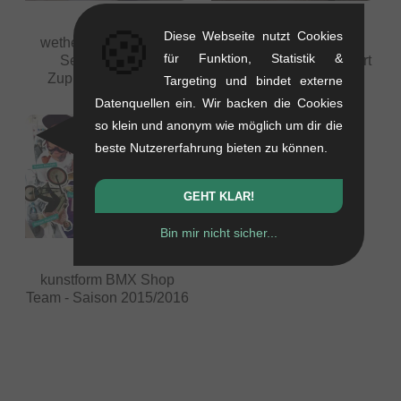
🍪
Diese Webseite nutzt Cookies
wethepeople Autumn
BMX Jam beim
für Funktion, Statistik &
Session 2015 -
HipHopOpen in Stuttgart
Zuppermarkt - Trier
Targeting und bindet externe
Datenquellen ein. Wir backen die Cookies
so klein und anonym wie möglich um dir die
beste Nutzererfahrung bieten zu können.
GEHT KLAR!
Bin mir nicht sicher...
kunstform BMX Shop
Team - Saison 2015/2016