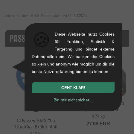
von kunstform BMX Shop Team am
09.10.2017
🍪
Diese Webseite nutzt Cookies
PASSENDE PRODUKTE
für Funktion, Statistik &
Targeting und bindet externe
Datenquellen ein. Wir backen die Cookies
so klein und anonym wie möglich um dir die
beste Nutzererfahrung bieten zu können.
GEHT KLAR!
Bin mir nicht sicher...
Odyssey BMX "Path Pro
100psi" BMX Reifen
0.74 kg
Odyssey BMX "La
27.69
EUR
Guardia" Kettenblatt
0.12 kg