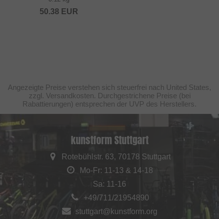
50.38
EUR
Angezeigte Preise verstehen sich steuerfrei nach United States,
zzgl. Versandkosten. Durchgestrichene Preise (bei
Rabattierungen) entsprechen der UVP des Herstellers.
kunstform Stuttgart
Rotebühlstr. 63, 70178 Stuttgart
Mo-Fr: 11-13 & 14-18
Sa: 11-16
+49/711/21954890
stuttgart@kunstform.org