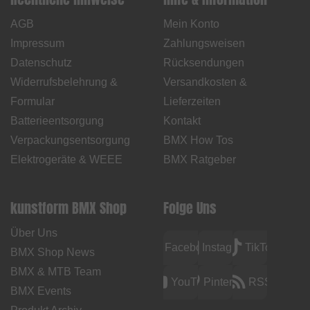
AGB
Mein Konto
Impressum
Zahlungsweisen
Datenschutz
Rücksendungen
Widerrufsbelehrung &
Versandkosten &
Formular
Lieferzeiten
Batterieentsorgung
Kontakt
Verpackungsentsorgung
BMX How Tos
Elektrogeräte & WEEE
BMX Ratgeber
kunstform BMX Shop
Folge Uns
Über Uns
Facebook
Instagram
TikTok
BMX Shop News
BMX & MTB Team
YouTube
Pinterest
RSS
BMX Events