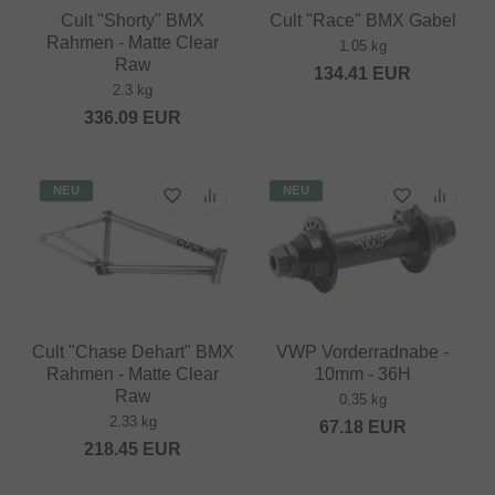
Cult "Shorty" BMX
Cult "Race" BMX Gabel
Rahmen - Matte Clear
1.05 kg
Raw
134.41
EUR
2.3 kg
336.09
EUR
NEU
NEU
Cult "Chase Dehart" BMX
VWP Vorderradnabe -
Rahmen - Matte Clear
10mm - 36H
Raw
0.35 kg
2.33 kg
67.18
EUR
218.45
EUR