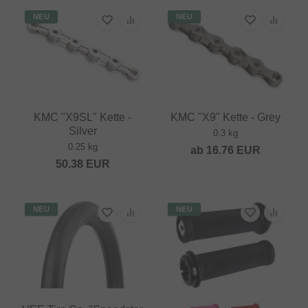
NEU
NEU
KMC "X9SL" Kette -
KMC "X9" Kette - Grey
Silver
0.3 kg
0.25 kg
ab
16.76
EUR
50.38
EUR
NEU
NEU