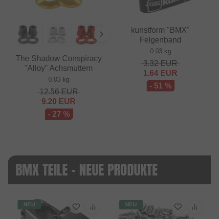
kunstform "BMX"
Felgenband
0.03 kg
The Shadow Conspiracy
3.32
EUR
"Alloy" Achsmuttern
1.64
EUR
0.03 kg
- 51 %
12.56
EUR
9.20
EUR
- 27 %
BMX TEILE - NEUE PRODUKTE
NEU
NEU