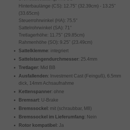
Hinterbaulänge (CS): 12.75" (32.39cm) - 13.25"
(33.65cm)
Steuerrohrwinkel (HA): 75.5°
Sattelrohrwinkel (SA): 71°
Tretlagerhöhe: 11.75" (29.85cm)
Rahmenhöhe (SO): 9.25" (23.49cm)
Sattelklemme
: integriert
Sattelstangendurchmesser
: 25.4mm
Tretlager
: Mid BB
Ausfallenden
: Investment Cast (Feinguß), 6.5mm
dick, 14mm Achsaufnahme
Kettenspanner
: ohne
Bremsart
: U-Brake
Bremssockel
: mit (schraubbar, M8)
Bremssockel im Lieferumfang
: Nein
Rotor kompatibel
: Ja