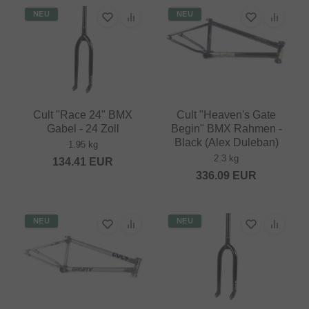
NEU
NEU
Cult "Race 24" BMX
Cult "Heaven's Gate
Gabel - 24 Zoll
Begin" BMX Rahmen -
Black (Alex Duleban)
1.95 kg
2.3 kg
134.41
EUR
336.09
EUR
NEU
NEU