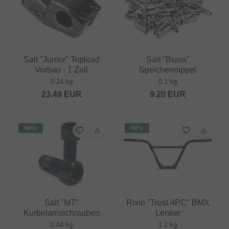
Salt "Junior" Topload
Salt "Brass"
Vorbau - 1 Zoll
Speichennippel
0.24 kg
0.1 kg
23.49
EUR
9.20
EUR
NEU
NEU
Salt "M7"
Rixin "Trust 4PC" BMX
Kurbelarmschrauben
Lenker
0.04 kg
1.2 kg