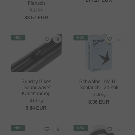
277.27
EUR
Flansch
0.11 kg
33.57
EUR
NEU
NEU
Sunday Bikes
Schwalbe "AV 10"
"Soundwave"
Schlauch - 24 Zoll
Kabelführung
0.16 kg
0.01 kg
8.36
EUR
5.84
EUR
NEU
NEU