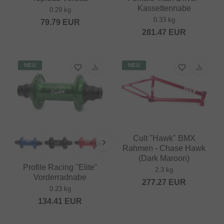
Kassettennabe
0.29 kg
0.33 kg
79.79
EUR
281.47
EUR
NEU
NEU
Cult "Hawk" BMX
Rahmen - Chase Hawk
(Dark Maroon)
Profile Racing "Elite"
2.3 kg
Vorderradnabe
277.27
EUR
0.23 kg
134.41
EUR