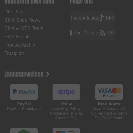
kunstform BMX Shop
Folge Uns
Über Uns
Facebook
Instagram
TikTok
BMX Shop News
BMX & MTB Team
YouTube
Pinterest
RSS
BMX Events
Produkt Archiv
Trustpilot
Zahlungsweisen
PayPal
Stripe
Kreditkarte
PayPal, Kreditkarte
Apple Pay, GPay,
Visa, Mastercard &
Kreditkarte, Klarna,
Co. via PayPal (ohne
Amazon Pay
PayPal Account)