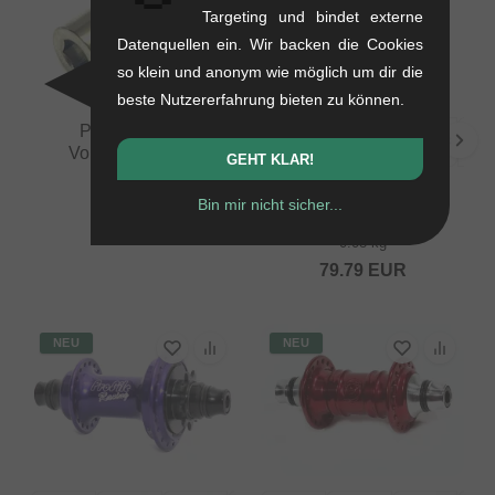
Targeting und bindet externe
Datenquellen ein. Wir backen die Cookies
so klein und anonym wie möglich um dir die
beste Nutzererfahrung bieten zu können.
Profile "Titan"
Vorbauschraube
GEHT KLAR!
0.07 kg
Profile Racing "Spline
Bin mir nicht sicher...
14.24
EUR
Drive" Kettenblatt
0.08 kg
79.79
EUR
NEU
NEU