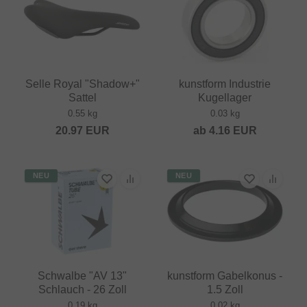
Selle Royal "Shadow+"
kunstform Industrie
Sattel
Kugellager
0.55 kg
0.03 kg
20.97
EUR
ab
4.16
EUR
NEU
NEU
Schwalbe "AV 13"
kunstform Gabelkonus -
Schlauch - 26 Zoll
1.5 Zoll
0.19 kg
0.02 kg