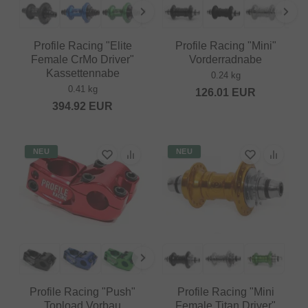
Profile Racing "Elite
Profile Racing "Mini"
Female CrMo Driver"
Vorderradnabe
Kassettennabe
0.24 kg
0.41 kg
126.01
EUR
394.92
EUR
NEU
NEU
Profile Racing "Push"
Profile Racing "Mini
Topload Vorbau
Female Titan Driver"