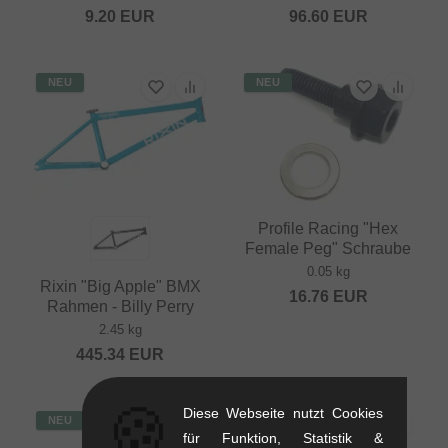
9.20
EUR
96.60
EUR
NEU
NEU
Profile Racing "Hex
Female Peg" Schraube
0.05 kg
Rixin "Big Apple" BMX
16.76
EUR
Rahmen - Billy Perry
2.45 kg
445.34
EUR
🍪
Diese Webseite nutzt Cookies
NEU
NEU
für Funktion, Statistik &