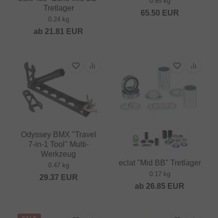
0.95 kg
Tretlager
65.50
EUR
0.24 kg
ab
21.81
EUR
Odyssey BMX "Travel
7‑in‑1 Tool" Multi-
Werkzeug
eclat "Mid BB" Tretlager
0.47 kg
0.17 kg
29.37
EUR
ab
26.85
EUR
SALE