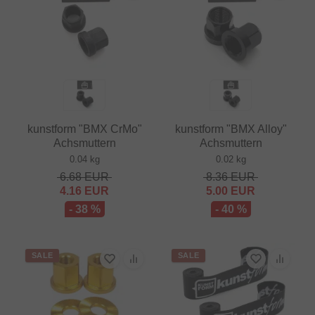
kunstform "BMX CrMo"
kunstform "BMX Alloy"
Achsmuttern
Achsmuttern
0.04 kg
0.02 kg
6.68
EUR
8.36
EUR
4.16
EUR
5.00
EUR
- 38 %
- 40 %
SALE
SALE