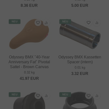
8.36
EUR
5.00
EUR
NEU
NEU
Odyssey BMX "40-Year
Odyssey BMX Kassetten
Anniversary Fat" Pivotal
Spacer (intern)
Sattel - Brown Canvas
0.01 kg
0.32 kg
3.32
EUR
41.97
EUR
NEU
NEU