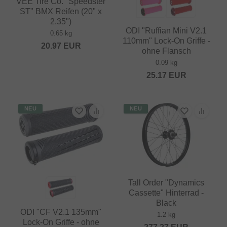
VEE Tire Co. "Speedster
ST" BMX Reifen (20" x
2.35")
ODI "Ruffian Mini V2.1
0.65 kg
110mm" Lock-On Griffe -
20.97
EUR
ohne Flansch
0.09 kg
25.17
EUR
NEU
NEU
Tall Order "Dynamics
Cassette" Hinterrad -
Black
ODI "CF V2.1 135mm"
1.2 kg
Lock-On Griffe - ohne