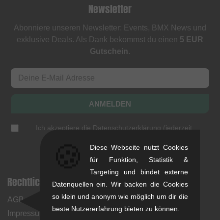
Newsletter
Abonniere unseren Newsletter: Events, BMX News und
exklusive Deals. Als Dank bekommst du einen
5 EUR
Gutschein
.
ANMELDEN
Ich akzeptiere die
Datenschutzerklärung
(
jederzeit
abbestellbar
)
🍪
Diese Webseite nutzt Cookies
für Funktion, Statistik &
Targeting und bindet externe
Rechtliche Hinweise
Hilfe & Information
Datenquellen ein. Wir backen die Cookies
so klein und anonym wie möglich um dir die
AGB
Mein Konto
beste Nutzererfahrung bieten zu können.
Impressum
Zahlungsweisen