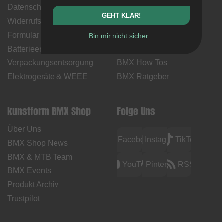
Datenschutz
Rücksendungen
GEHT KLAR!
Widerrufsbelehrung &
Versandkosten &
Formular
Lieferzeiten
Bin mir nicht sicher...
Batterieentsorgung
Kontakt
Verpackungsentsorgung
BMX How Tos
Elektrogeräte & WEEE
BMX Ratgeber
kunstform BMX Shop
Folge Uns
Über Uns
Facebook
Instagram
TikTok
BMX Shop News
BMX & MTB Team
YouTube
Pinterest
RSS
BMX Events
Produkt Archiv
Trustpilot