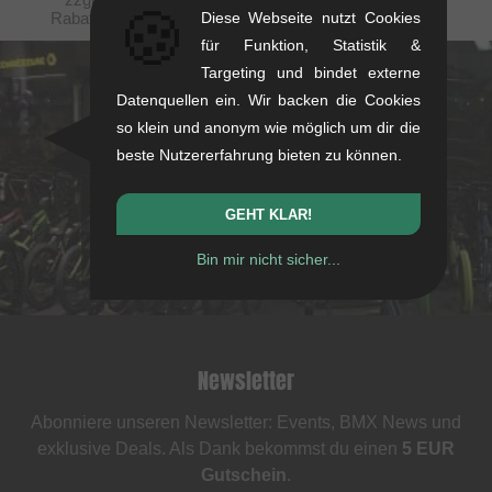
🍪
Diese Webseite nutzt Cookies
Rabattierungen) entsprechen der UVP des Herstellers.
für Funktion, Statistik &
Targeting und bindet externe
kunstform Stuttgart
Datenquellen ein. Wir backen die Cookies
so klein und anonym wie möglich um dir die
Rotebühlstr. 63, 70178 Stuttgart
beste Nutzererfahrung bieten zu können.
Mo-Fr: 11-13 & 14-18
Sa: 11-16
GEHT KLAR!
+49/711/21954890
Bin mir nicht sicher...
stuttgart@kunstform.org
Newsletter
Abonniere unseren Newsletter: Events, BMX News und
exklusive Deals. Als Dank bekommst du einen
5 EUR
Gutschein
.