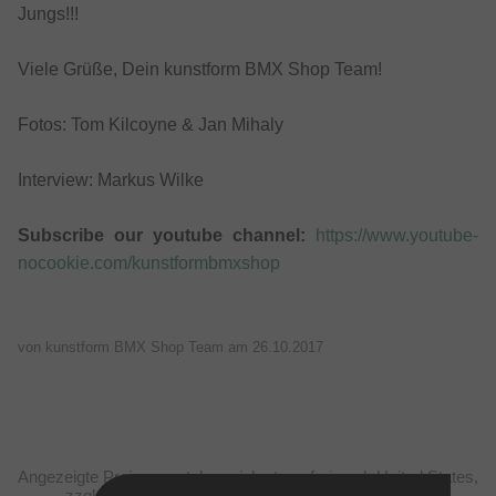
Jungs!!!
Viele Grüße, Dein kunstform BMX Shop Team!
Fotos: Tom Kilcoyne & Jan Mihaly
Interview: Markus Wilke
Subscribe our youtube channel:
https://www.youtube-
nocookie.com/kunstformbmxshop
von kunstform BMX Shop Team am
26.10.2017
Angezeigte Preise verstehen sich steuerfrei nach United States,
zzgl. Versandkosten. Durchgestrichene Preise (bei