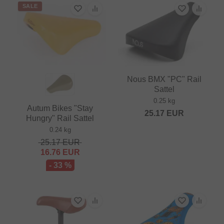
SALE
Nous BMX "PC" Rail
Sattel
0.25 kg
Autum Bikes "Stay
25.17
EUR
Hungry" Rail Sattel
0.24 kg
25.17
EUR
16.76
EUR
- 33 %