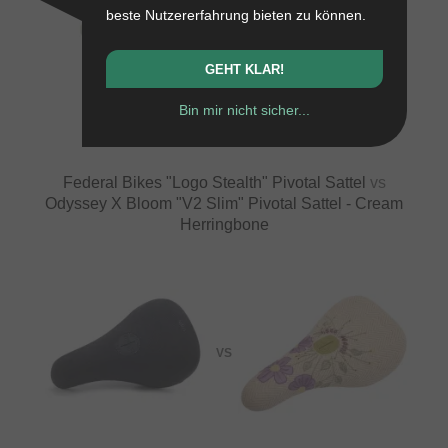
beste Nutzererfahrung bieten zu können.
GEHT KLAR!
VS
Bin mir nicht sicher...
Federal Bikes "Logo Stealth" Pivotal Sattel
vs
Odyssey X Bloom "V2 Slim" Pivotal Sattel - Cream
Herringbone
VS