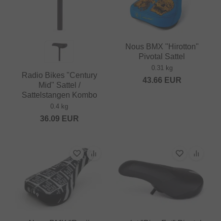
Nous BMX "Hirotton"
Pivotal Sattel
0.31 kg
Radio Bikes "Century
43.66
EUR
Mid" Sattel /
Sattelstangen Kombo
0.4 kg
36.09
EUR