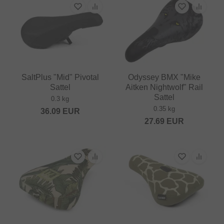
SaltPlus "Mid" Pivotal
Odyssey BMX "Mike
Sattel
Aitken Nightwolf" Rail
Sattel
0.3 kg
0.35 kg
36.09
EUR
27.69
EUR