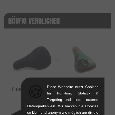
HÄUFIG VERGLICHEN
VS
🍪
Diese Webseite nutzt Cookies
Fiend BMX "Palmere V4" Pivotal Sattel
vs
Federal
für Funktion, Statistik &
Bikes "Logo Stealth" Pivotal Sattel
Targeting und bindet externe
Datenquellen ein. Wir backen die Cookies
so klein und anonym wie möglich um dir die