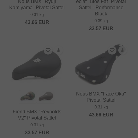
Nous BMX "Ryuji
eclat "Bios Fat" Pivotal
Kamiyama" Pivotal Sattel
Sattel - Performance
Black
0.31 kg
0.39 kg
43.66
EUR
33.57
EUR
Nous BMX "Face Oka"
Pivotal Sattel
0.31 kg
Fiend BMX "Reynolds
43.66
EUR
V2" Pivotal Sattel
0.31 kg
33.57
EUR