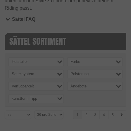
unten, um den Style zu finden, der perfekt zu deinem
Riding passt.
Sättel FAQ
SÄTTEL SORTIMENT
Hersteller
Farbe
Sattelsystem
Polsterung
Verfügbarkeit
Angebote
kunstform Tipp
1
2
3
4
5