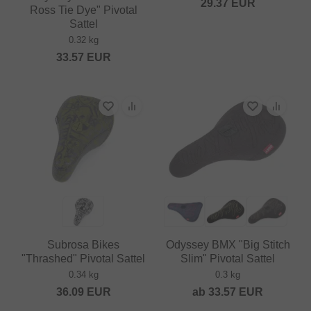
29.37
EUR
Ross Tie Dye" Pivotal
Sattel
0.32 kg
33.57
EUR
Subrosa Bikes
Odyssey BMX "Big Stitch
"Thrashed" Pivotal Sattel
Slim" Pivotal Sattel
0.34 kg
0.3 kg
36.09
EUR
ab
33.57
EUR