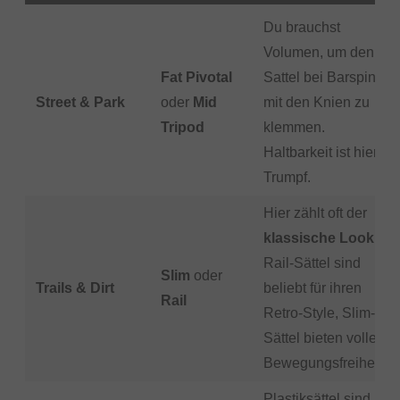
Du brauchst
Volumen, um den
Fat Pivotal
Sattel bei Barspins
Street & Park
oder
Mid
mit den Knien zu
Tripod
klemmen.
Haltbarkeit ist hier
Trumpf.
Hier zählt oft der
klassische Look
.
Rail-Sättel sind
Slim
oder
Trails & Dirt
beliebt für ihren
Rail
Retro-Style, Slim-
Sättel bieten volle
Bewegungsfreiheit.
Plastiksättel sind