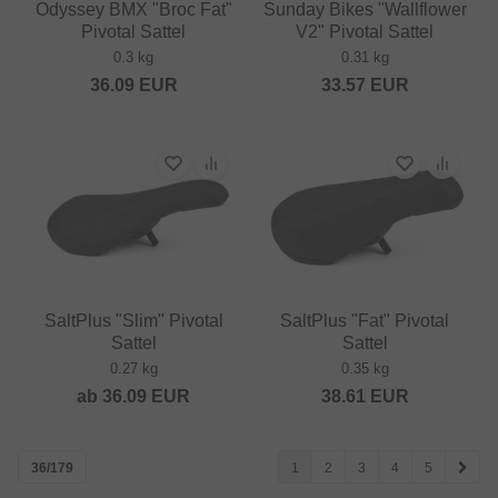
Odyssey BMX "Broc Fat"
Sunday Bikes "Wallflower
Pivotal Sattel
V2" Pivotal Sattel
0.3 kg
0.31 kg
36.09
EUR
33.57
EUR
SaltPlus "Slim" Pivotal
SaltPlus "Fat" Pivotal
Sattel
Sattel
0.27 kg
0.35 kg
ab
36.09
EUR
38.61
EUR
36/179
1
2
3
4
5