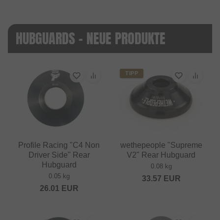
HUBGUARDS - NEUE PRODUKTE
TIPP
Profile Racing "C4 Non
wethepeople "Supreme
Driver Side" Rear
V2" Rear Hubguard
Hubguard
0.08 kg
0.05 kg
33.57
EUR
26.01
EUR