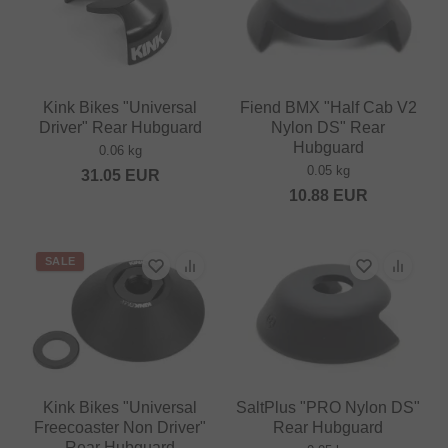
Kink Bikes "Universal
Fiend BMX "Half Cab V2
Driver" Rear Hubguard
Nylon DS" Rear
Hubguard
0.06 kg
0.05 kg
31.05
EUR
10.88
EUR
SALE
Kink Bikes "Universal
SaltPlus "PRO Nylon DS"
Freecoaster Non Driver"
Rear Hubguard
Rear Hubguard