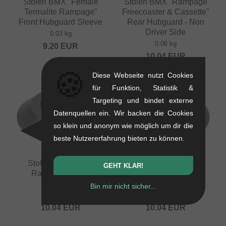
Stolen BMX "Female
Stolen BMX "Rampage
Termalite Rampage"
Freecoaster & Cassette"
Front Hubguard Sleeve
Rear Hubguard - Non
Driver Side
0.03 kg
0.06 kg
9.20
EUR
10.04
EUR
🍪
Diese Webseite nutzt Cookies
für Funktion, Statistik &
Targeting und bindet externe
Datenquellen ein. Wir backen die Cookies
so klein und anonym wie möglich um dir die
beste Nutzererfahrung bieten zu können.
Stolen BMX "Male
Stolen BMX "Female
GEHT KLAR!
Rampage" Front
Rampage" Front
Hubguard
Hubguard
Bin mir nicht sicher...
0.03 kg
0.03 kg
10.04
EUR
10.04
EUR