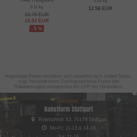
0.05 kg
0.11 kg
12.56
EUR
16.76
EUR
15.92
EUR
- 5 %
Angezeigte Preise verstehen sich steuerfrei nach United States,
zzgl. Versandkosten. Durchgestrichene Preise (bei
Rabattierungen) entsprechen der UVP des Herstellers.
kunstform Stuttgart
Rotebühlstr. 63, 70178 Stuttgart
Mo-Fr: 11-13 & 14-18
Sa: 11-16