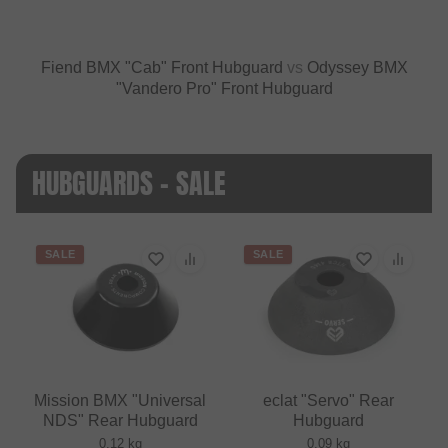
Fiend BMX "Cab" Front Hubguard
vs
Odyssey BMX
"Vandero Pro" Front Hubguard
HUBGUARDS - SALE
SALE
SALE
Mission BMX "Universal
eclat "Servo" Rear
NDS" Rear Hubguard
Hubguard
0.12 kg
0.09 kg