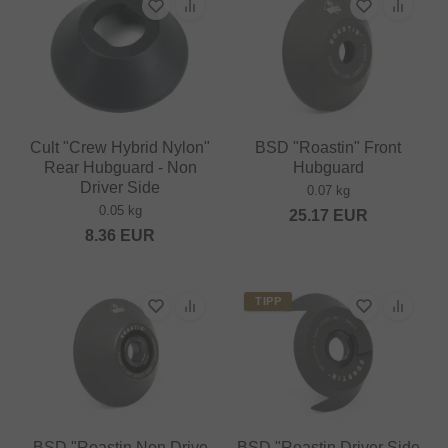
Cult "Crew Hybrid Nylon"
BSD "Roastin" Front
Rear Hubguard - Non
Hubguard
Driver Side
0.07 kg
0.05 kg
25.17
EUR
8.36
EUR
TIPP
BSD "Roastin Non Drive
BSD "Roastin Driver Side