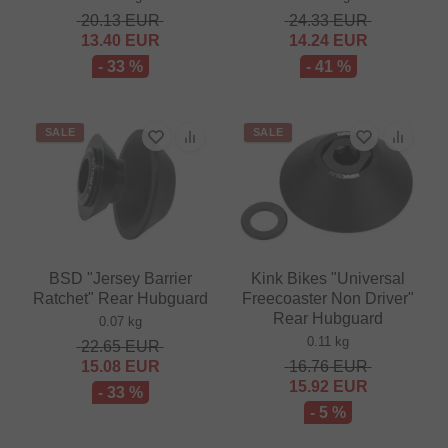
20.13
EUR
24.33
EUR
13.40
EUR
14.24
EUR
- 33 %
- 41 %
SALE
SALE
BSD "Jersey Barrier
Kink Bikes "Universal
Ratchet" Rear Hubguard
Freecoaster Non Driver"
Rear Hubguard
0.07 kg
0.11 kg
22.65
EUR
15.08
EUR
16.76
EUR
15.92
EUR
- 33 %
- 5 %