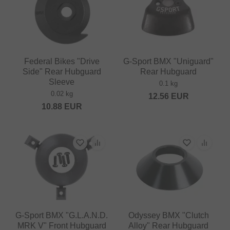
Federal Bikes "Drive
G-Sport BMX "Uniguard"
Side" Rear Hubguard
Rear Hubguard
Sleeve
0.1 kg
0.02 kg
12.56
EUR
10.88
EUR
G-Sport BMX "G.L.A.N.D.
Odyssey BMX "Clutch
MRK V" Front Hubguard
Alloy" Rear Hubguard