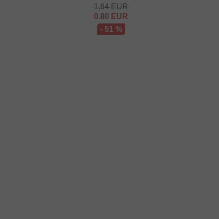
1.64
EUR
0.80
EUR
- 51 %