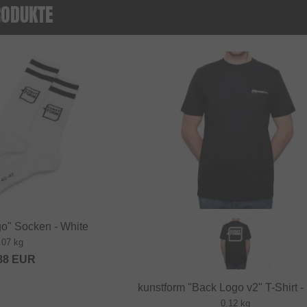
RODUKTE
go" Socken - White
.07 kg
88
EUR
kunstform "Back Logo v2" T-Shirt -
0.12 kg