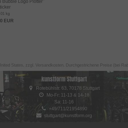
 Bubble Logo Plotter"
ticker
.01 kg
80
EUR
United States, zzgl. Versandkosten. Durchgestrichene Preise (bei Ra
kunstform Stuttgart
Rotebühlstr. 63, 70178 Stuttgart
Mo-Fr: 11-13 & 14-18
Sa: 11-16
+49/711/21954890
stuttgart@kunstform.org