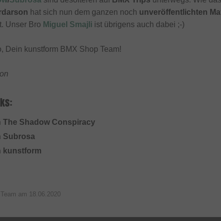
ardarson
hat sich nun dem ganzen noch
unveröffentlichten Mat
. Unser Bro
Miguel Smajli
ist übrigens auch dabei ;-)
o, Dein kunstform BMX Shop Team!
son
ks:
on The Shadow Conspiracy
n Subrosa
n kunstform
p Team am
18.06.2020