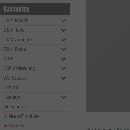
Kategorien
BMX Räder
BMX Teile
BMX Zubehör
BMX Race
MTB
Schutzkleidung
Werkzeuge
Schuhe
Fashion
Gutscheine
★ Neue Produkte
★ Sale %
Die Jungs von
Shad