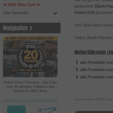
★ BMX Bike Sale %
gestacked.
Bjarki H
feinen Edit
gezaubert
Alle Hersteller
Viel Spaß beim Vide
Neuigkeiten
Video: Bjarki Hardar
Weiterführende Lin
alle Produkte v
alle Produkte vo
alle Produkte vo
Online Video Premiere - Die Doku
zum 20-jährigen Jubiläum des
kunstform BMX Shop
von kunstform BMX Sho