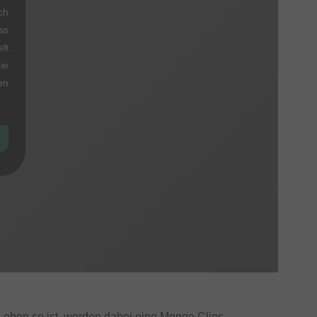
ch
ss
lt
ie
en
eben so ist, werden dabei eine Menge Clips