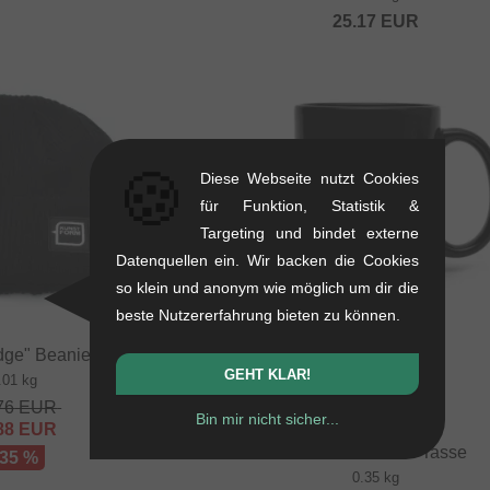
25.17
EUR
🍪
Diese Webseite nutzt Cookies
für Funktion, Statistik &
Targeting und bindet externe
Datenquellen ein. Wir backen die Cookies
so klein und anonym wie möglich um dir die
beste Nutzererfahrung bieten zu können.
dge" Beanie Mütze
GEHT KLAR!
.01 kg
76
EUR
Bin mir nicht sicher...
88
EUR
kunstform "BMX" Tasse
 35 %
0.35 kg