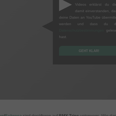
▶
Videos erklärst du di
damit einverstanden, da
deine Daten an YouTube übermitte
werden und dass du d
Datenschutzbestimmungen
geles
hast.
GEHT KLAR!
ow
/
Subrosa
sind desöfteren auf
BMX Trips
unterwegs. Wie das 