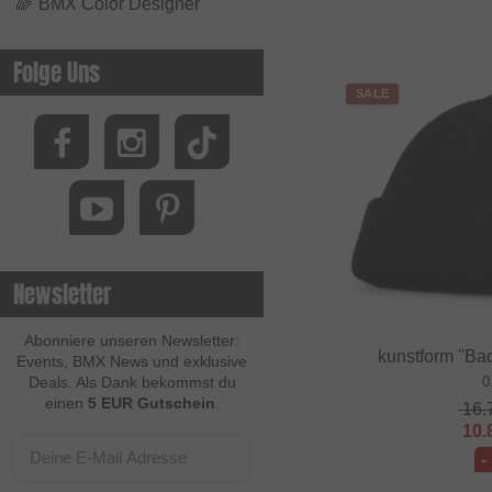
🌈
BMX Color Designer
Folge Uns
SALE
Newsletter
Abonniere unseren Newsletter:
kunstform "Ba
Events, BMX News und exklusive
0
Deals. Als Dank bekommst du
einen
5 EUR Gutschein
.
16.
10.
-