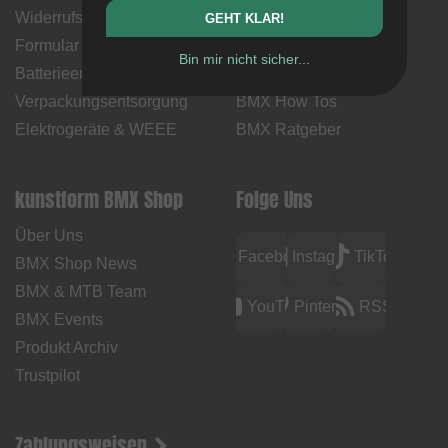
Widerrufsbelehrung &
Versandkosten &
GEHT KLAR!
Formular
Lieferzeiten
Bin mir nicht sicher...
Batterieentsorgung
Kontakt
Verpackungsentsorgung
BMX How Tos
Elektrogeräte & WEEE
BMX Ratgeber
kunstform BMX Shop
Folge Uns
Über Uns
Facebook
Instagram
TikTok
BMX Shop News
BMX & MTB Team
YouTube
Pinterest
RSS
BMX Events
Produkt Archiv
Trustpilot
Zahlungsweisen