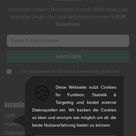
Abonniere unseren Newsletter: Events, BMX News und
exklusive Deals. Als Dank bekommst du einen
5 EUR
Gutschein
.
ANMELDEN
Ich akzeptiere die
Datenschutzerklärung
(
jederzeit
abbestellbar
)
🍪
Diese Webseite nutzt Cookies
für Funktion, Statistik &
Targeting und bindet externe
Rechtliche Hinweise
Hilfe & Information
Datenquellen ein. Wir backen die Cookies
AGB
Mein Konto
so klein und anonym wie möglich um dir die
Impressum
Zahlungsweisen
beste Nutzererfahrung bieten zu können.
Datenschutz
Rücksendungen