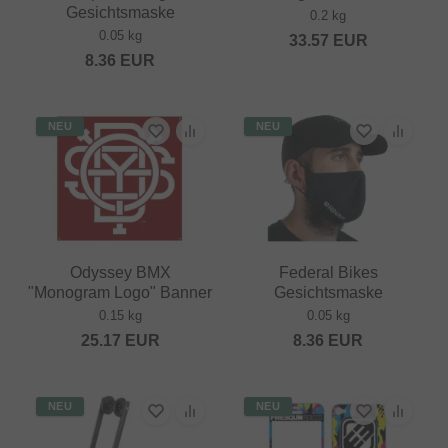
Gesichtsmaske
0.2 kg
0.05 kg
33.57
EUR
8.36
EUR
NEU
NEU
Odyssey BMX
Federal Bikes
"Monogram Logo" Banner
Gesichtsmaske
0.15 kg
0.05 kg
25.17
EUR
8.36
EUR
NEU
NEU