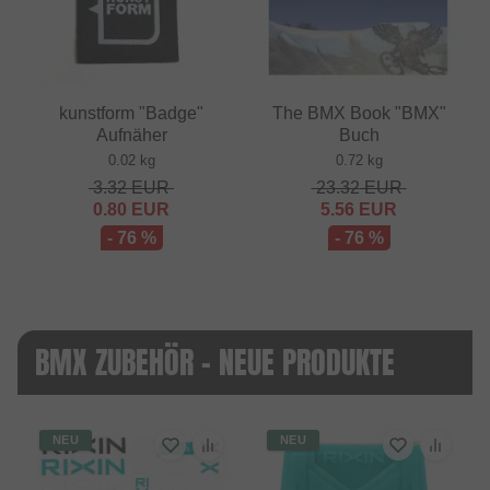
kunstform "Badge"
The BMX Book "BMX"
Aufnäher
Buch
0.02 kg
0.72 kg
3.32
EUR
23.32
EUR
0.80
EUR
5.56
EUR
- 76 %
- 76 %
BMX ZUBEHÖR - NEUE PRODUKTE
NEU
NEU