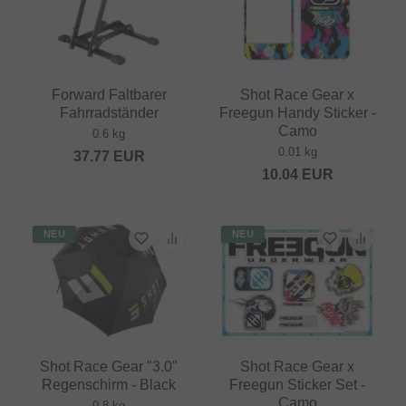
Forward Faltbarer
Shot Race Gear x
Fahrradständer
Freegun Handy Sticker -
Camo
0.6 kg
0.01 kg
37.77
EUR
10.04
EUR
NEU
NEU
Shot Race Gear "3.0"
Shot Race Gear x
Regenschirm - Black
Freegun Sticker Set -
Camo
0.8 kg