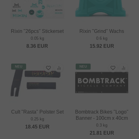
Rixin "26pcs" Stickerset
Rixin "Grind" Wachs
0.05 kg
0.6 kg
8.36
EUR
15.92
EUR
NEU
NEU
Cult "Rasta" Polster Set
Bombtrack Bikes "Logo"
Banner - 100cm x 40cm
0.25 kg
0.3 kg
18.45
EUR
21.81
EUR