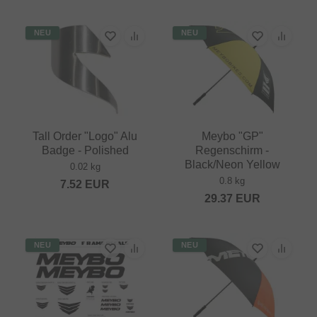
NEU
NEU
Tall Order "Logo" Alu
Meybo "GP"
Badge - Polished
Regenschirm -
Black/Neon Yellow
0.02 kg
0.8 kg
7.52
EUR
29.37
EUR
NEU
NEU