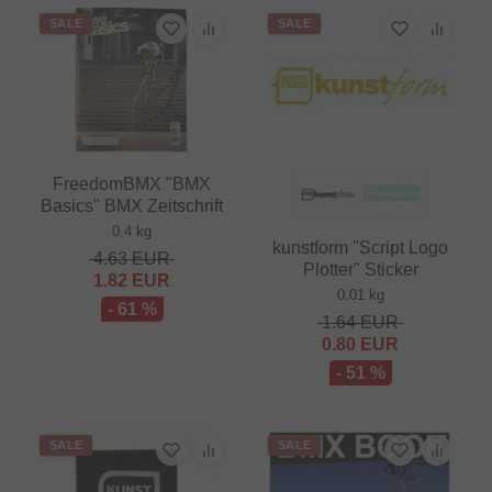
SALE
SALE
FreedomBMX "BMX
Basics" BMX Zeitschrift
0.4 kg
kunstform "Script Logo
4.63
EUR
Plotter" Sticker
1.82
EUR
0.01 kg
- 61 %
1.64
EUR
0.80
EUR
- 51 %
SALE
SALE