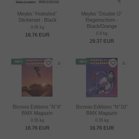
Meybo "Holeshot"
Meybo "Double O"
Stickerset - Black
Regenschirm -
Black/Orange
0.05 kg
0.8 kg
16.76
EUR
29.37
EUR
NEU
NEU
Bicross Editions "N°4"
Bicross Editions "N°10"
BMX Magazin
BMX Magazin
0.35 kg
0.35 kg
16.76
EUR
16.76
EUR