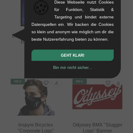
🍪
Diese Webseite nutzt Cookies
für Funktion, Statistik &
Targeting und bindet externe
Datenquellen ein. Wir backen die Cookies
so klein und anonym wie möglich um dir die
Bicross Editions "N°2"
Inspyre Bicycles
beste Nutzererfahrung bieten zu können.
BMX Magazin
Gesichtsmaske - Dark
Grey
0.35 kg
0.05 kg
GEHT KLAR!
16.76
EUR
8.36
EUR
Bin mir nicht sicher...
NEU
NEU
Inspyre Bicycles
Odyssey BMX "Slugger
"Corporate Logo"
Logo" Banner