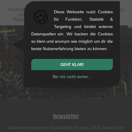
Angezeigte Preise verstehen sich steuerfrei nach Greenland,
🍪
Diese Webseite nutzt Cookies
zzgl. Versandkosten. Durchgestrichene Preise (bei
Rabattierungen) entsprechen der UVP des Herstellers.
für Funktion, Statistik &
Targeting und bindet externe
Datenquellen ein. Wir backen die Cookies
kunstform Stuttgart
so klein und anonym wie möglich um dir die
beste Nutzererfahrung bieten zu können.
Rotebühlstr. 63, 70178 Stuttgart
Mo-Fr: 11-13 & 14-18
GEHT KLAR!
Sa: 11-16
+49/711/21954890
Bin mir nicht sicher...
stuttgart@kunstform.org
Newsletter
Abonniere unseren Newsletter: Events, BMX News und