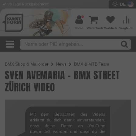
DE
30 Tage Rückgaberecht
Konto
Warenkorb
Merkliste
Vergleich
BMX Shop & Mailorder
News
BMX & MTB Team
SVEN AVEMARIA - BMX STREET
ZÜRICH VIDEO
Mit dem Betrachten des Videos
erklärst du dich damit einverstanden,
dass deine Daten an YouTube
übermittelt werden und dass du die