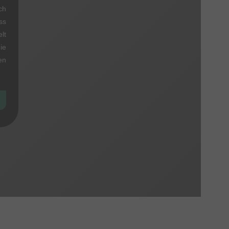
ch
ss
lt
ie
en