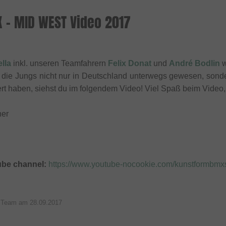
X - MID WEST Video 2017
lla
inkl. unseren Teamfahrern
Felix Donat
und
André Bodlin
w
d die Jungs nicht nur in Deutschland unterwegs gewesen, sond
ert haben, siehst du im folgendem Video! Viel Spaß beim Vide
ner
ube channel:
https://www.youtube-nocookie.com/kunstformbm
p Team am
28.09.2017