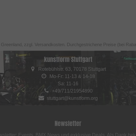
h Greenland, zzgl. Versandkosten. Durchgestrichene Preise (bei Raba
kunstform Stuttgart
Rotebühlstr. 63, 70178 Stuttgart
Mo-Fr: 11-13 & 14-18
Sa: 11-16
+49/711/21954890
stuttgart@kunstform.org
Newsletter
sletter: Events, BMX News und exklusive Deals. Als Dank be