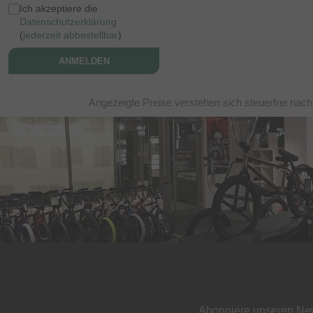
Ich akzeptiere die
Datenschutzerklärung
(
jederzeit abbestellbar
)
ANMELDEN
Angezeigte Preise verstehen sich steuerfrei nac
Abonniere unseren New