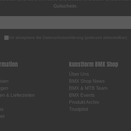
Gutschein
.
Ich akzeptiere die
Datenschutzerklärung
(
jederzeit abbestellbar
)
ormation
kunstform BMX Shop
Über Uns
isen
BMX Shop News
ngen
BMX & MTB Team
en & Lieferzeiten
BMX Events
Produkt Archiv
os
Trustpilot
er