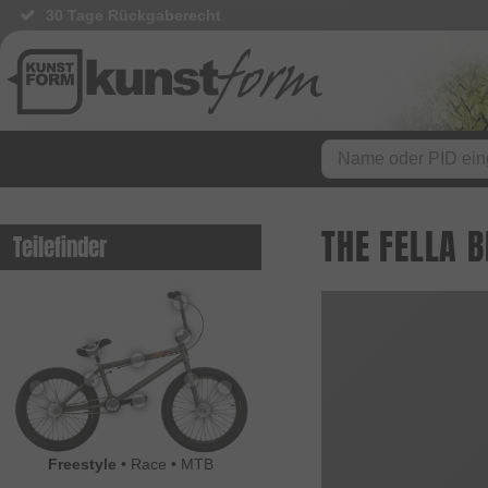
30 Tage Rückgaberecht
THE FELLA 
Teilefinder
Freestyle
•
Race
•
MTB