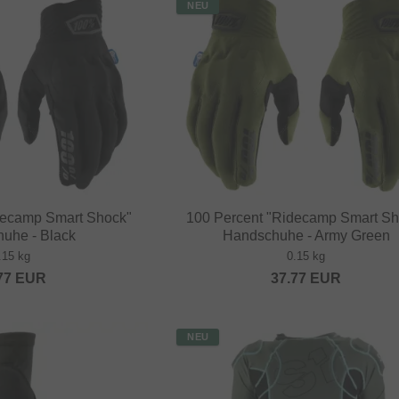
NEU
decamp Smart Shock"
100 Percent "Ridecamp Smart Sh
uhe - Black
Handschuhe - Army Green
.15 kg
0.15 kg
77
EUR
37.77
EUR
NEU