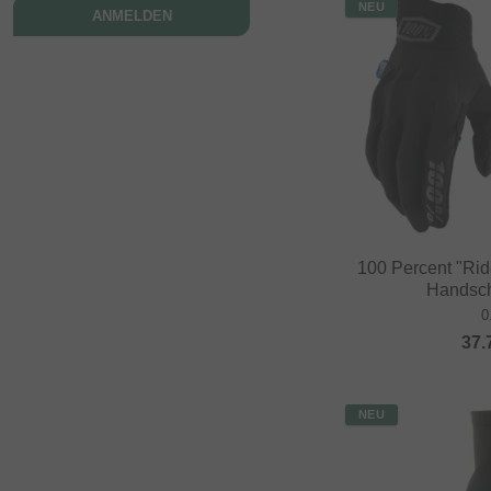
NEU
ANMELDEN
100 Percent "Ri
Handsch
0
37.
NEU