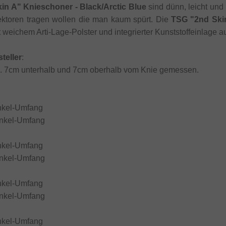
in A" Knieschoner - Black/Arctic Blue
sind dünn, leicht und 
tektoren tragen wollen die man kaum spürt. Die
TSG "2nd Skin
 weichem Arti-Lage-Polster und integrierter Kunststoffeinlage au
teller
:
. 7cm unterhalb und 7cm oberhalb vom Knie gemessen.
nkel-Umfang
nkel-Umfang
nkel-Umfang
nkel-Umfang
nkel-Umfang
nkel-Umfang
nkel-Umfang