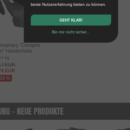
beste Nutzererfahrung bieten zu können.
GEHT KLAR!
Bin mir nicht sicher...
nspiracy "Conspire
on" Handschuhe
0.1 kg
17
EUR
76
EUR
 33 %
UNG - NEUE PRODUKTE