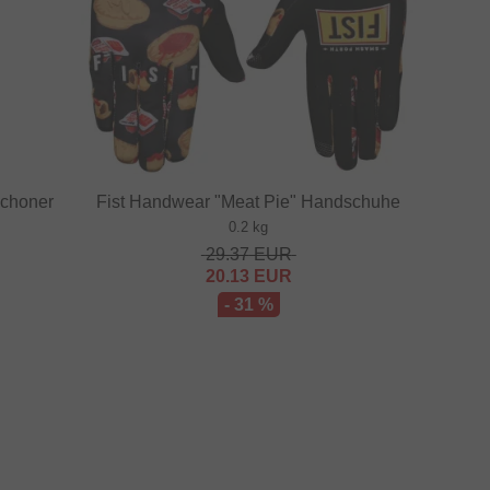
Schoner
Fist Handwear "Meat Pie" Handschuhe
0.2 kg
29.37
EUR
20.13
EUR
- 31 %