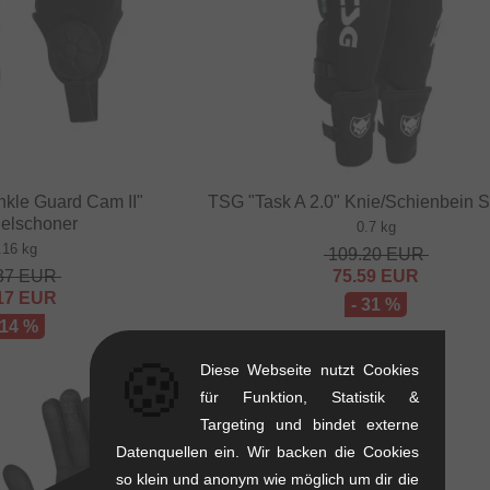
nkle Guard Cam II"
TSG "Task A 2.0" Knie/Schienbein 
elschoner
0.7 kg
.16 kg
109.20
EUR
37
EUR
75.59
EUR
17
EUR
- 31 %
 14 %
🍪
Diese Webseite nutzt Cookies
für Funktion, Statistik &
Targeting und bindet externe
Datenquellen ein. Wir backen die Cookies
so klein und anonym wie möglich um dir die