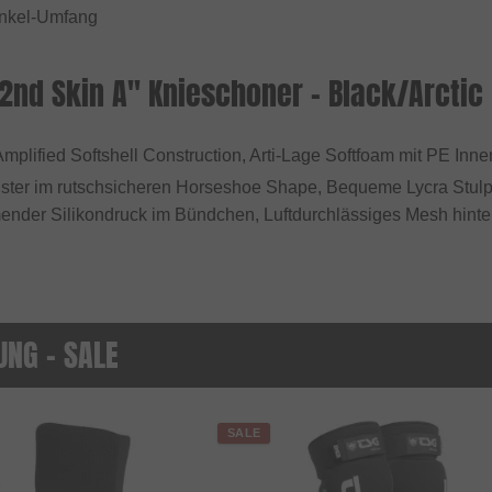
nkel-Umfang
2nd Skin A" Knieschoner - Black/Arctic
Amplified Softshell Construction, Arti-Lage Softfoam mit PE Inne
lster im rutschsicheren Horseshoe Shape, Bequeme Lycra Stul
der Silikondruck im Bündchen, Luftdurchlässiges Mesh hinten
UNG - SALE
SALE