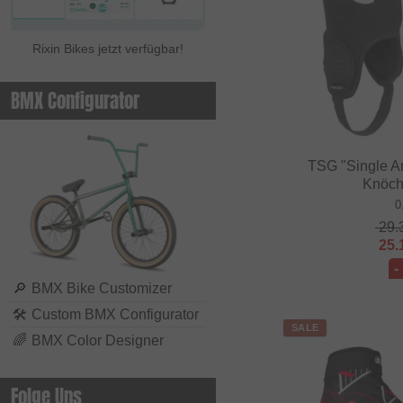
Rixin Bikes jetzt verfügbar!
BMX Configurator
TSG "Single A
Knöch
0
29.
25.
-
🔎
BMX Bike Customizer
🛠
Custom BMX Configurator
SALE
🌈
BMX Color Designer
Folge Uns