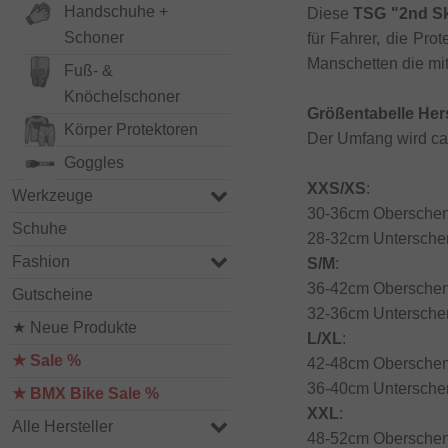
Handschuhe +
Diese
TSG "2nd Sk
Schoner
für Fahrer, die Pro
Manschetten die mit
Fuß- &
Knöchelschoner
Größentabelle Hers
Körper Protektoren
Der Umfang wird ca
Goggles
XXS/XS
:
Werkzeuge
30-36cm Obersche
Schuhe
28-32cm Untersche
Fashion
S/M
:
36-42cm Obersche
Gutscheine
32-36cm Untersche
★ Neue Produkte
L/XL
:
★ Sale %
42-48cm Obersche
36-40cm Untersche
★ BMX Bike Sale %
XXL
:
Alle Hersteller
48-52cm Obersche