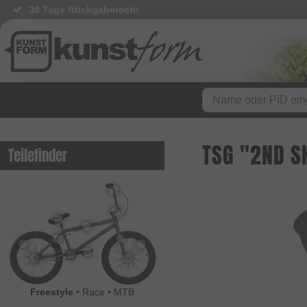
30 Tage Rückgaberecht
TSG "2ND S
Teilefinder
Freestyle
•
Race
•
MTB