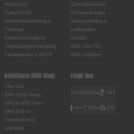
Impressum
Zahlungsweisen
Datenschutz
Rücksendungen
Widerrufsbelehrung &
Versandkosten &
Formular
Lieferzeiten
Batterieentsorgung
Kontakt
Verpackungsentsorgung
BMX How Tos
Elektrogeräte & WEEE
BMX Ratgeber
kunstform BMX Shop
Folge Uns
Über Uns
Facebook
Instagram
TikTok
BMX Shop News
BMX & MTB Team
YouTube
Pinterest
RSS
BMX Events
Produkt Archiv
Trustpilot