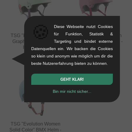
🍪
Diese Webseite nutzt Cookies
für Funktion, Statistik &
TSG "Evolution Women
TSG "Evolution Women
Targeting und bindet externe
Graphic Design" BMX
Solid Color" BMX Helm -
Helm - Hula
Satin Sakura
Datenquellen ein. Wir backen die Cookies
0.44 kg
0.44 kg
so klein und anonym wie möglich um dir die
62.98
EUR
50.38
EUR
beste Nutzererfahrung bieten zu können.
GEHT KLAR!
Bin mir nicht sicher...
TSG "Evolution Women
Solid Color" BMX Helm -