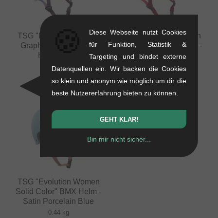
🍪
Diese Webseite nutzt Cookies
TSG "Evolution Women
TSG "Evolution Women
für Funktion, Statistik &
Graphic Design" BMX
Solid Color" BMX Helm -
Helm - Hula
Satin Sakura
Targeting und bindet externe
0.44 kg
0.44 kg
Datenquellen ein. Wir backen die Cookies
62.98
EUR
50.38
EUR
so klein und anonym wie möglich um dir die
beste Nutzererfahrung bieten zu können.
GEHT KLAR!
Bin mir nicht sicher...
TSG "Evolution Women
Solid Color" BMX Helm -
Satin Porcelain Blue
0.44 kg