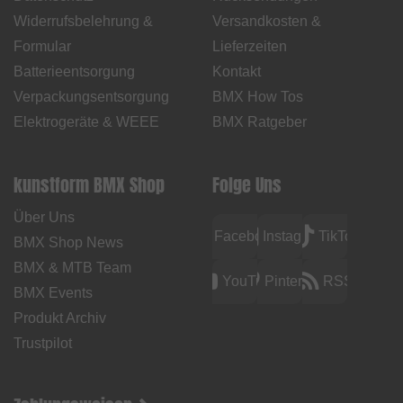
Widerrufsbelehrung &
Versandkosten &
Formular
Lieferzeiten
Batterieentsorgung
Kontakt
Verpackungsentsorgung
BMX How Tos
Elektrogeräte & WEEE
BMX Ratgeber
kunstform BMX Shop
Folge Uns
Über Uns
Facebook
Instagram
TikTok
BMX Shop News
BMX & MTB Team
YouTube
Pinterest
RSS
BMX Events
Produkt Archiv
Trustpilot