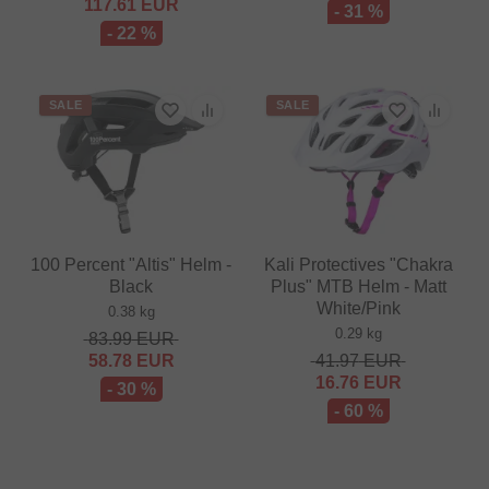
117.61
EUR
- 31 %
- 22 %
SALE
SALE
100 Percent "Altis" Helm -
Kali Protectives "Chakra
Black
Plus" MTB Helm - Matt
White/Pink
0.38 kg
0.29 kg
83.99
EUR
58.78
EUR
41.97
EUR
16.76
EUR
- 30 %
- 60 %