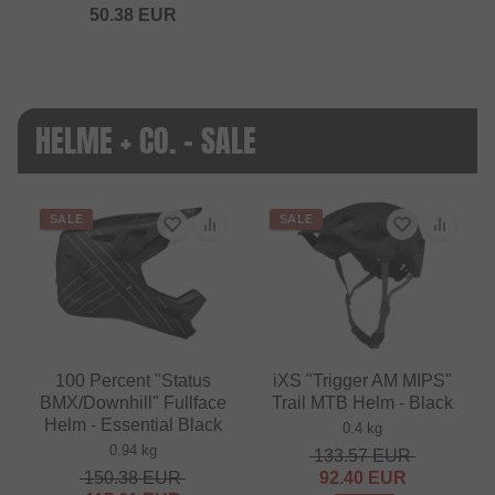
50.38
EUR
HELME + CO. - SALE
SALE
SALE
100 Percent "Status
iXS "Trigger AM MIPS"
BMX/Downhill" Fullface
Trail MTB Helm - Black
Helm - Essential Black
0.4 kg
0.94 kg
133.57
EUR
150.38
EUR
92.40
EUR