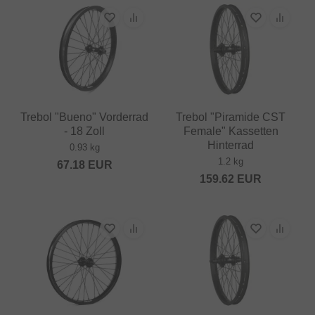
Trebol "Bueno" Vorderrad
Trebol "Piramide CST
- 18 Zoll
Female" Kassetten
Hinterrad
0.93 kg
1.2 kg
67.18
EUR
159.62
EUR