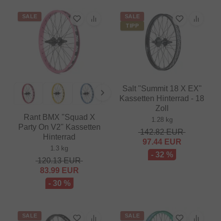
SALE
SALE
TIPP
Salt "Summit 18 X EX"
Kassetten Hinterrad - 18
Zoll
Rant BMX "Squad X
1.28 kg
Party On V2" Kassetten
142.82
EUR
Hinterrad
97.44
EUR
1.3 kg
- 32 %
120.13
EUR
83.99
EUR
- 30 %
SALE
SALE