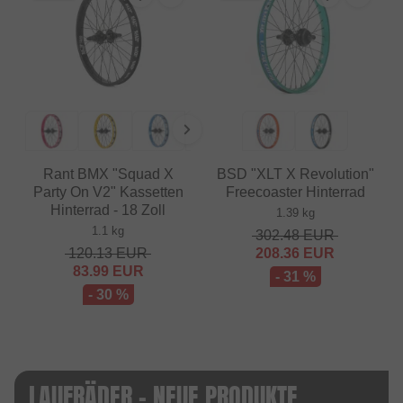
Rant BMX "Squad X
BSD "XLT X Revolution"
Party On V2" Kassetten
Freecoaster Hinterrad
Hinterrad - 18 Zoll
1.39 kg
1.1 kg
302.48
EUR
120.13
EUR
208.36
EUR
83.99
EUR
- 31 %
- 30 %
LAUFRÄDER - NEUE PRODUKTE