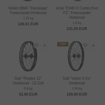
Stolen BMX "Rampage"
eclat "E440 X Cortex Evo
Freecoaster Hinterrad
FC" Freecoaster
Hinterrad
1.31 kg
1.4 kg
126.01
EUR
231.05
EUR
TIPP
Salt "Rookie 12"
Salt "Valon X Ex"
Vorderrad - 12 Zoll
Vorderrad
0.8 kg
1.04 kg
52.90
EUR
100.80
EUR