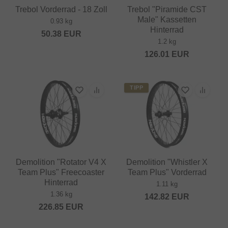
Trebol Vorderrad - 18 Zoll
Trebol "Piramide CST
Male" Kassetten
0.93 kg
Hinterrad
50.38
EUR
1.2 kg
126.01
EUR
TIPP
Demolition "Rotator V4 X
Demolition "Whistler X
Team Plus" Freecoaster
Team Plus" Vorderrad
Hinterrad
1.11 kg
1.36 kg
142.82
EUR
226.85
EUR