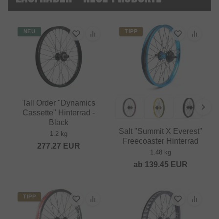
NEU
TIPP
Tall Order "Dynamics
Cassette" Hinterrad -
Black
Salt "Summit X Everest"
1.2 kg
Freecoaster Hinterrad
277.27
EUR
1.48 kg
ab
139.45
EUR
TIPP