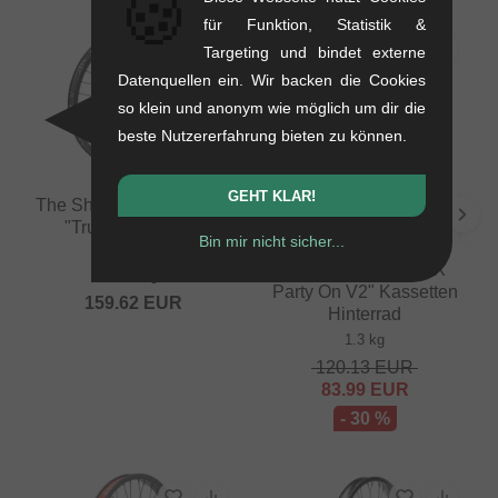
🍪
für Funktion, Statistik &
SALE
Targeting und bindet externe
Datenquellen ein. Wir backen die Cookies
so klein und anonym wie möglich um dir die
beste Nutzererfahrung bieten zu können.
GEHT KLAR!
The Shadow Conspiracy
"Truss X Symbol"
Bin mir nicht sicher...
Vorderrad
Rant BMX "Squad X
1.02 kg
Party On V2" Kassetten
159.62
EUR
Hinterrad
1.3 kg
120.13
EUR
83.99
EUR
- 30 %