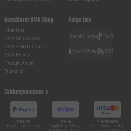
kunstform BMX Shop
Folge Uns
Über Uns
Facebook
Instagram
TikTok
BMX Shop News
BMX & MTB Team
YouTube
Pinterest
RSS
BMX Events
Produkt Archiv
Trustpilot
Zahlungsweisen
PayPal
Stripe
Kreditkarte
PayPal, Kreditkarte
Apple Pay, GPay,
Visa, Mastercard &
Kreditkarte, Klarna,
Co. via PayPal (ohne