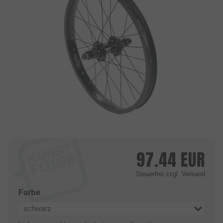
97.44
EUR
Steuerfrei
zzgl. Versand
Farbe
schwarz