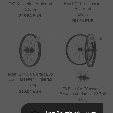
CS" Kassetten Hinterrad
Evo FC" Freecoaster
Hinterrad
1.15 kg
1.45 kg
205.84
EUR
201.64
EUR
eclat "E440 X Cortex Evo
CS" Kassetten Hinterrad
1.19 kg
Fit Bike Co. "Cassette"
210.04
EUR
BMX Laufradsatz - 22 Zoll
4.6 kg
218.45
EUR
Diese Webseite nutzt Cookies