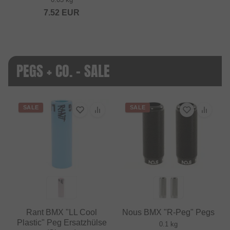
7.52
EUR
PEGS + CO. - SALE
SALE
SALE
Rant BMX "LL Cool
Nous BMX "R-Peg" Pegs
Plastic" Peg Ersatzhülse
0.1 kg