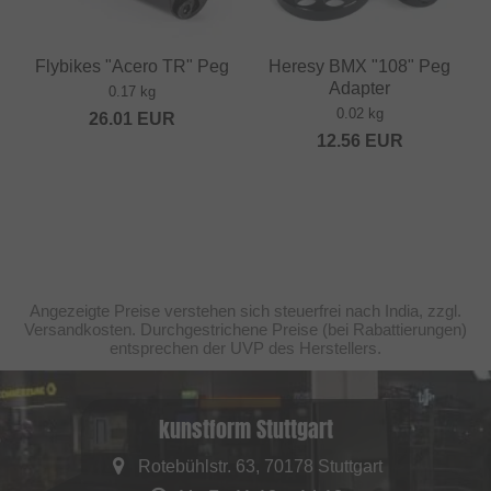
Flybikes "Acero TR" Peg
Heresy BMX "108" Peg
Adapter
0.17 kg
0.02 kg
26.01
EUR
12.56
EUR
Angezeigte Preise verstehen sich steuerfrei nach India, zzgl.
Versandkosten. Durchgestrichene Preise (bei Rabattierungen)
entsprechen der UVP des Herstellers.
kunstform Stuttgart
Rotebühlstr. 63, 70178 Stuttgart