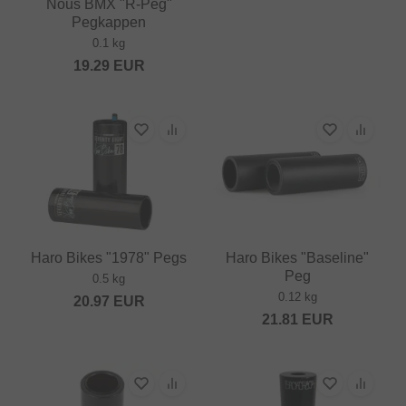
Nous BMX "R-Peg"
Pegkappen
0.1 kg
19.29
EUR
Haro Bikes "1978" Pegs
Haro Bikes "Baseline"
Peg
0.5 kg
0.12 kg
20.97
EUR
21.81
EUR