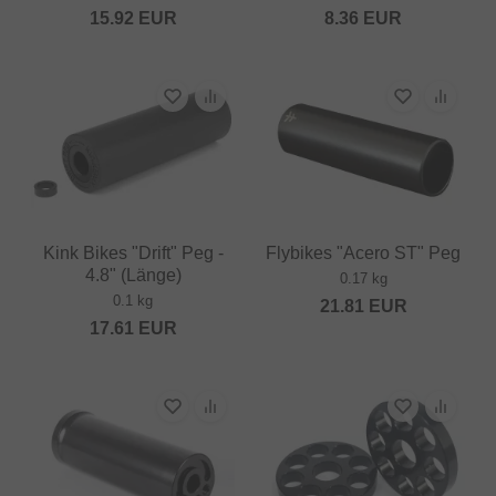
15.92
EUR
8.36
EUR
Kink Bikes "Drift" Peg -
Flybikes "Acero ST" Peg
4.8" (Länge)
0.17 kg
0.1 kg
21.81
EUR
17.61
EUR