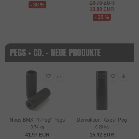
16.76
EUR
- 30 %
10.88
EUR
- 35 %
PEGS + CO. - NEUE PRODUKTE
Nous BMX "Y-Peg" Pegs
Demolition "Axes" Peg
0.74 kg
0.29 kg
41.97
EUR
15.92
EUR