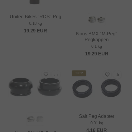
United Bikes "RDS" Peg
0.18 kg
19.29
EUR
Nous BMX "M-Peg"
Pegkappen
0.1 kg
19.29
EUR
TIPP
Salt Peg Adapter
0.01 kg
4.16
EUR