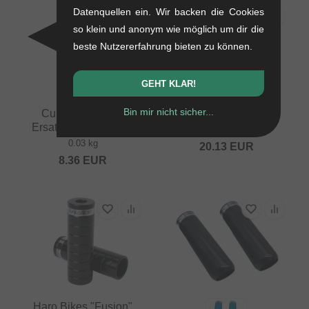
Datenquellen ein. Wir backen die Cookies
so klein und anonym wie möglich um dir die
beste Nutzererfahrung bieten zu können.
GEHT KLAR!
Bin mir nicht sicher...
Cult "Butter" Peg
Vocal Pegs - Black
Ersatzhülse (Sleeve)
0.44 kg
0.03 kg
20.13
EUR
8.36
EUR
Haro Bikes "Fusion"