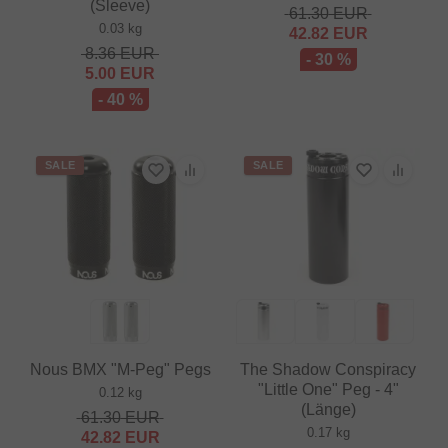
(Sleeve)
61.30
EUR
0.03 kg
42.82
EUR
8.36
EUR
- 30 %
5.00
EUR
- 40 %
SALE
SALE
Nous BMX "M-Peg" Pegs
The Shadow Conspiracy
"Little One" Peg - 4"
0.12 kg
(Länge)
61.30
EUR
0.17 kg
42.82
EUR