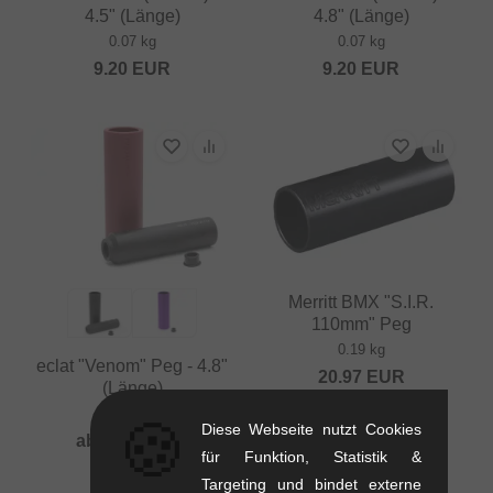
4.5" (Länge)
4.8" (Länge)
0.07 kg
0.07 kg
9.20
EUR
9.20
EUR
Merritt BMX "S.I.R.
110mm" Peg
0.19 kg
eclat "Venom" Peg - 4.8"
20.97
EUR
(Länge)
0.19 kg
🍪
Diese Webseite nutzt Cookies
ab
19.29
EUR
für Funktion, Statistik &
Targeting und bindet externe