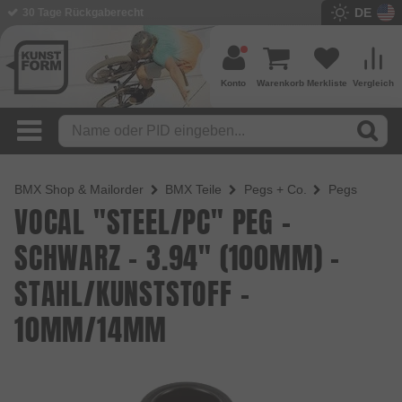
DE
BMX Shop seit 2003
Konto
Warenkorb
Merkliste
Vergleich
BMX Shop & Mailorder
BMX Teile
Pegs + Co.
Pegs
VOCAL "STEEL/PC" PEG -
SCHWARZ - 3.94" (100MM) -
STAHL/KUNSTSTOFF -
10MM/14MM