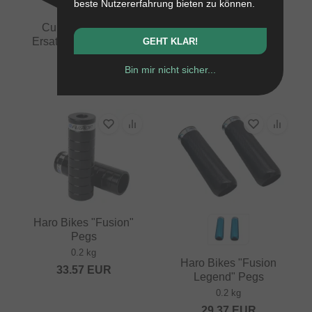
beste Nutzererfahrung bieten zu können.
Cult "Butter" Peg
Vocal Pegs - Black
Ersatzhülse (Sleeve)
GEHT KLAR!
0.44 kg
0.03 kg
20.13
EUR
Bin mir nicht sicher...
8.36
EUR
Haro Bikes "Fusion"
Pegs
0.2 kg
Haro Bikes "Fusion
33.57
EUR
Legend" Pegs
0.2 kg
29.37
EUR