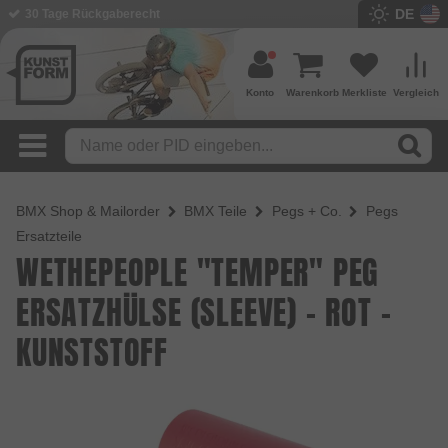
DE
BMX Shop seit 2003
Konto
Warenkorb
Merkliste
Vergleich
BMX Shop & Mailorder
BMX Teile
Pegs + Co.
Pegs
Ersatzteile
WETHEPEOPLE "TEMPER" PEG
ERSATZHÜLSE (SLEEVE) - ROT -
KUNSTSTOFF