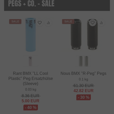
PEGS + CO. - SALE
SALE
SALE
Rant BMX "LL Cool
Nous BMX "R-Peg" Pegs
Plastic" Peg Ersatzhülse
0.1 kg
(Sleeve)
61.30
EUR
0.03 kg
42.82
EUR
8.36
EUR
- 30 %
5.00
EUR
- 40 %