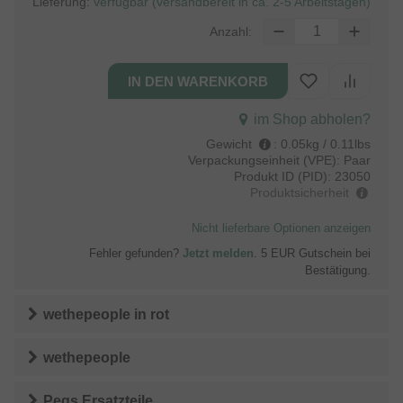
Lieferung:
verfügbar (versandbereit in ca. 2-5 Arbeitstagen)
Anzahl:
im Shop abholen?
Gewicht
:
0.05kg / 0.11lbs
Verpackungseinheit (VPE):
Paar
Produkt ID (PID):
23050
Produktsicherheit
Nicht lieferbare Optionen anzeigen
Fehler gefunden?
Jetzt melden
. 5 EUR Gutschein bei
Bestätigung.
wethepeople
in
rot
wethepeople
Pegs Ersatzteile