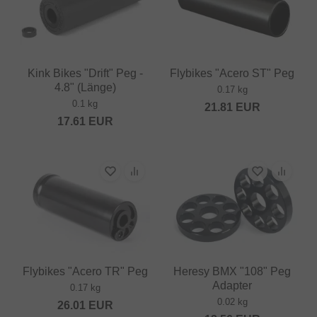
Kink Bikes "Drift" Peg -
Flybikes "Acero ST" Peg
4.8" (Länge)
0.17 kg
0.1 kg
21.81
EUR
17.61
EUR
Flybikes "Acero TR" Peg
Heresy BMX "108" Peg
Adapter
0.17 kg
0.02 kg
26.01
EUR