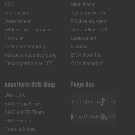
AGB
Mein Konto
Impressum
Zahlungsweisen
Datenschutz
Rücksendungen
Widerrufsbelehrung &
Versandkosten &
Formular
Lieferzeiten
Batterieentsorgung
Kontakt
Verpackungsentsorgung
BMX How Tos
Elektrogeräte & WEEE
BMX Ratgeber
kunstform BMX Shop
Folge Uns
Über Uns
Facebook
Instagram
TikTok
BMX Shop News
BMX & MTB Team
YouTube
Pinterest
RSS
BMX Events
Produkt Archiv