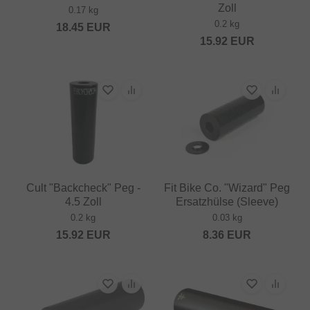
Zoll
0.17 kg
0.2 kg
18.45
EUR
15.92
EUR
Cult "Backcheck" Peg -
Fit Bike Co. "Wizard" Peg
4.5 Zoll
Ersatzhülse (Sleeve)
0.2 kg
0.03 kg
15.92
EUR
8.36
EUR