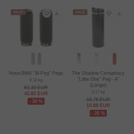
SALE
SALE
Nous BMX "M-Peg" Pegs
The Shadow Conspiracy
"Little One" Peg - 4"
0.12 kg
(Länge)
61.30
EUR
0.17 kg
42.82
EUR
16.76
EUR
- 30 %
10.88
EUR
- 35 %