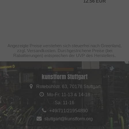
12.56
EUR
Angezeigte Preise verstehen sich steuerfrei nach Greenland,
zzgl. Versandkosten. Durchgestrichene Preise (bei
Rabattierungen) entsprechen der UVP des Herstellers.
kunstform Stuttgart
Rotebühlstr. 63, 70178 Stuttgart
Mo-Fr: 11-13 & 14-18
Sa: 11-16
+49/711/21954890
stuttgart@kunstform.org