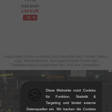
3.32
EUR
1.64
EUR
- 51 %
Angezeigte Preise verstehen sich steuerfrei nach United States,
zzgl. Versandkosten. Durchgestrichene Preise (bei
Rabattierungen) entsprechen der UVP des Herstellers.
kunstform Stuttgart
🍪
Diese Webseite nutzt Cookies
Rotebühlstr. 63, 70178 Stuttgart
für Funktion, Statistik &
Mo-Fr: 11-13 & 14-18
Targeting und bindet externe
Sa: 11-16
Datenquellen ein. Wir backen die Cookies