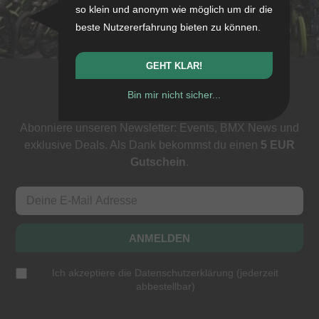
+49/711/21954890
so klein und anonym wie möglich um dir die
stuttgart@kunstform.org
beste Nutzererfahrung bieten zu können.
GEHT KLAR!
Bin mir nicht sicher...
Newsletter
Abonniere unseren Newsletter: Events, BMX News und
exklusive Deals. Als Dank bekommst du einen
5 EUR
Gutschein
.
ANMELDEN
Ich akzeptiere die
Datenschutzerklärung
(
jederzeit
abbestellbar
)