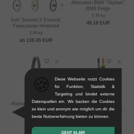
Alienation BMX "Skylark"
BMX Felge
0.39 kg
Salt "Summit X Everest"
46.18
EUR
Freecoaster Hinterrad
1.48 kg
ab
139.45
EUR
🍪
Diese Webseite nutzt Cookies
für Funktion, Statistik &
Targeting und bindet externe
Datenquellen ein. Wir backen die Cookies
Alienation "TCS Felon"
Odyssey BMX "Optis
so klein und anonym wie möglich um dir die
BMX Felge
Insert" Tubeless Einsatz -
29 Zoll (inkl.
beste Nutzererfahrung bieten zu können.
0.42 kg
Doppelventil)
71.39
EUR
0.1 kg
GEHT KLAR!