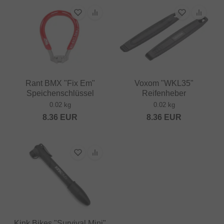
Rant BMX "Fix Em"
Voxom "WKL35"
Speichenschlüssel
Reifenheber
0.02 kg
0.02 kg
8.36
EUR
8.36
EUR
Kink Bikes "Survival Mini"