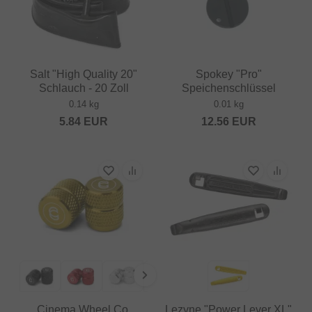
Salt "High Quality 20"
Spokey "Pro"
Schlauch - 20 Zoll
Speichenschlüssel
0.14 kg
0.01 kg
5.84
EUR
12.56
EUR
Cinema Wheel Co.
Lezyne "Power Lever XL"