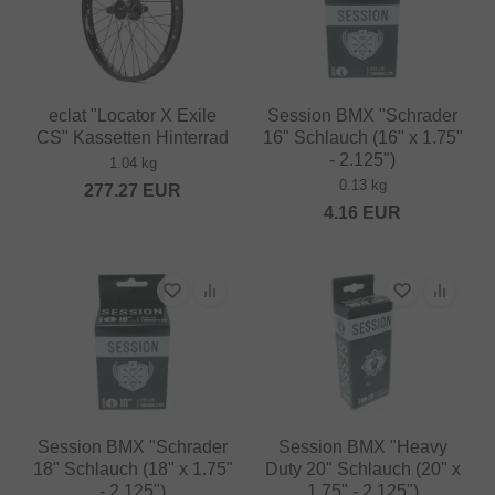
eclat "Locator X Exile
Session BMX "Schrader
CS" Kassetten Hinterrad
16" Schlauch (16" x 1.75"
- 2.125")
1.04 kg
0.13 kg
277.27
EUR
4.16
EUR
Session BMX "Schrader
Session BMX "Heavy
18" Schlauch (18" x 1.75"
Duty 20" Schlauch (20" x
- 2.125")
1.75" - 2.125")