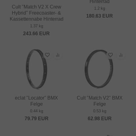
Hinterrad
Cult "Match V2 X Crew
1.2 kg
Hybrid" Freecoaster- &
180.63
EUR
Kassettennabe Hinterrad
1.37 kg
243.66
EUR
eclat "Locator" BMX
Cult "Match V2" BMX
Felge
Felge
0.44 kg
0.53 kg
79.79
EUR
62.98
EUR