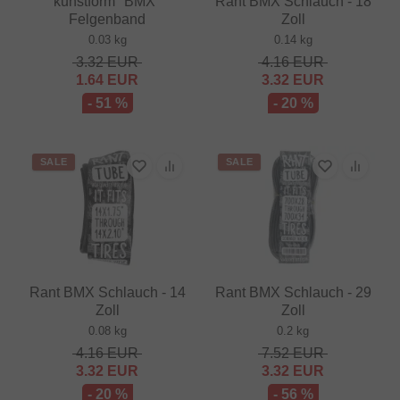
kunstform "BMX"
Rant BMX Schlauch - 18
Felgenband
Zoll
0.03 kg
0.14 kg
3.32
EUR
4.16
EUR
1.64
EUR
3.32
EUR
- 51 %
- 20 %
SALE
SALE
Rant BMX Schlauch - 14
Rant BMX Schlauch - 29
Zoll
Zoll
0.08 kg
0.2 kg
4.16
EUR
7.52
EUR
3.32
EUR
3.32
EUR
- 20 %
- 56 %