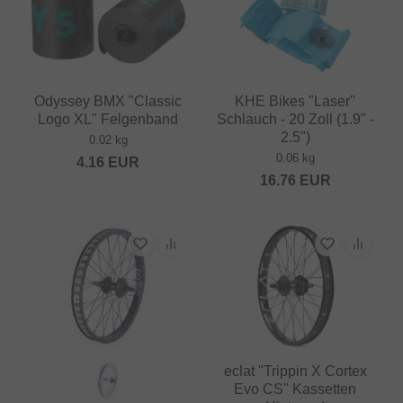
Odyssey BMX "Classic
KHE Bikes "Laser"
Logo XL" Felgenband
Schlauch - 20 Zoll (1.9" -
2.5")
0.02 kg
0.06 kg
4.16
EUR
16.76
EUR
eclat "Trippin X Cortex
Evo CS" Kassetten