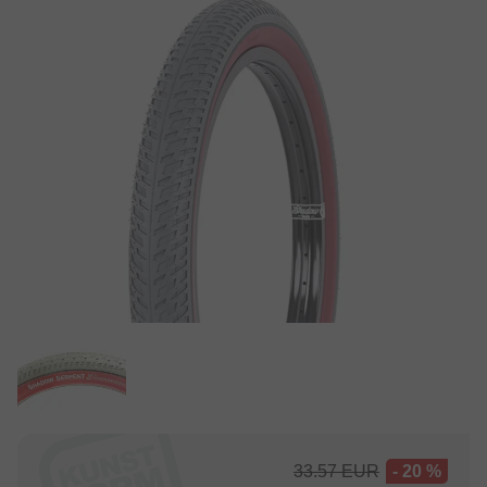
33.57
EUR
- 20 %