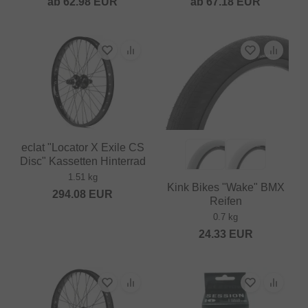
ab
62.98
EUR
ab
67.18
EUR
eclat "Locator X Exile CS
Disc" Kassetten Hinterrad
1.51 kg
Kink Bikes "Wake" BMX
294.08
EUR
Reifen
0.7 kg
24.33
EUR