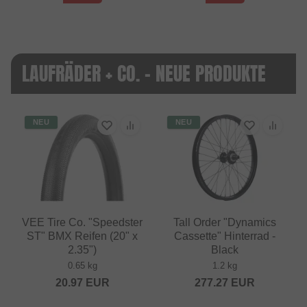
LAUFRÄDER + CO. - NEUE PRODUKTE
NEU
NEU
VEE Tire Co. "Speedster
Tall Order "Dynamics
ST" BMX Reifen (20" x
Cassette" Hinterrad -
2.35")
Black
0.65 kg
1.2 kg
20.97
EUR
277.27
EUR