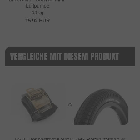
Luftpumpe
0.7 kg
15.92
EUR
VERGLEICHE MIT DIESEM PRODUKT
VS
BSD "Donnastreet Kevlar" BMX Reifen (faltbar)
vs