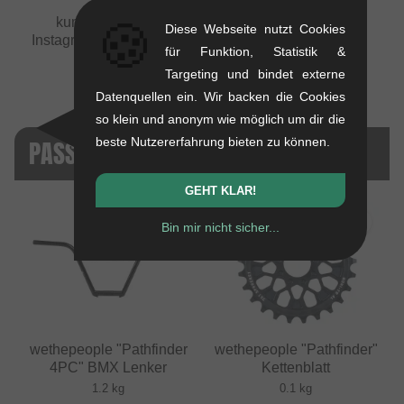
🍪
kunstform BMX -
Diese Webseite nutzt Cookies
Instagram summer team
für Funktion, Statistik &
mix 2018
Targeting und bindet externe
Datenquellen ein. Wir backen die Cookies
so klein und anonym wie möglich um dir die
beste Nutzererfahrung bieten zu können.
PASSENDE PRODUKTE
GEHT KLAR!
Bin mir nicht sicher...
wethepeople "Pathfinder
wethepeople "Pathfinder"
4PC" BMX Lenker
Kettenblatt
1.2 kg
0.1 kg