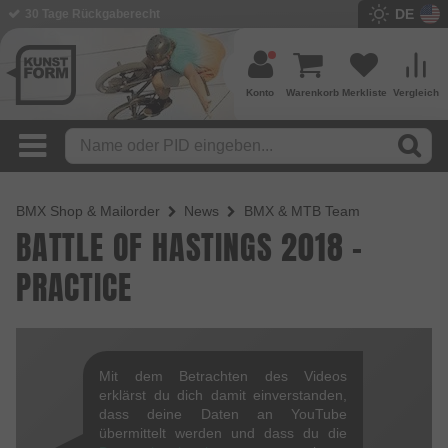
DE
30 Tage Rückgaberecht
Konto
Warenkorb
Merkliste
Vergleich
BMX Shop & Mailorder
News
BMX & MTB Team
BATTLE OF HASTINGS 2018 -
PRACTICE
Mit dem Betrachten des Videos
erklärst du dich damit einverstanden,
dass deine Daten an YouTube
übermittelt werden und dass du die