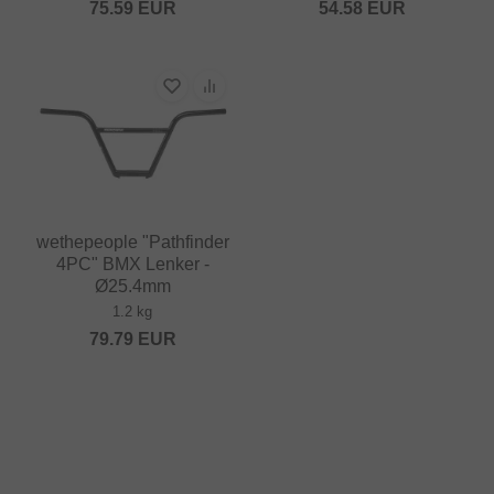
75.59
EUR
54.58
EUR
wethepeople "Pathfinder
4PC" BMX Lenker -
Ø25.4mm
1.2 kg
79.79
EUR