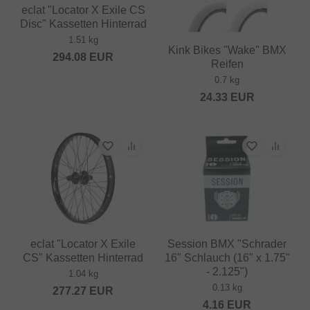
eclat "Locator X Exile CS
Disc" Kassetten Hinterrad
1.51 kg
Kink Bikes "Wake" BMX
294.08
EUR
Reifen
0.7 kg
24.33
EUR
eclat "Locator X Exile
Session BMX "Schrader
CS" Kassetten Hinterrad
16" Schlauch (16" x 1.75"
- 2.125")
1.04 kg
0.13 kg
277.27
EUR
4.16
EUR