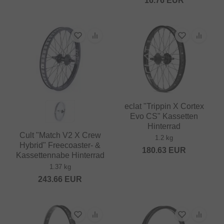
16.76
EUR
eclat "Trippin X Cortex
Evo CS" Kassetten
Hinterrad
Cult "Match V2 X Crew
1.2 kg
Hybrid" Freecoaster- &
180.63
EUR
Kassettennabe Hinterrad
1.37 kg
243.66
EUR