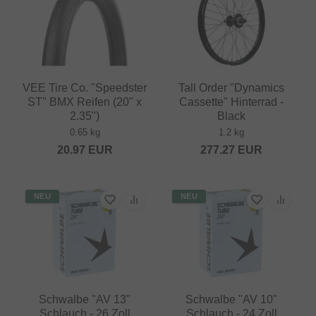
VEE Tire Co. "Speedster
Tall Order "Dynamics
ST" BMX Reifen (20" x
Cassette" Hinterrad -
2.35")
Black
0.65 kg
1.2 kg
20.97
EUR
277.27
EUR
NEU
NEU
Schwalbe "AV 13"
Schwalbe "AV 10"
Schlauch - 26 Zoll
Schlauch - 24 Zoll