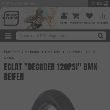
DE
BMX Shop seit 2003
Konto
Warenkorb
Merkliste
Vergleich
BMX Shop & Mailorder
BMX Teile
Laufräder + Co.
Reifen
ECLAT "DECODER 120PSI" BMX
REIFEN