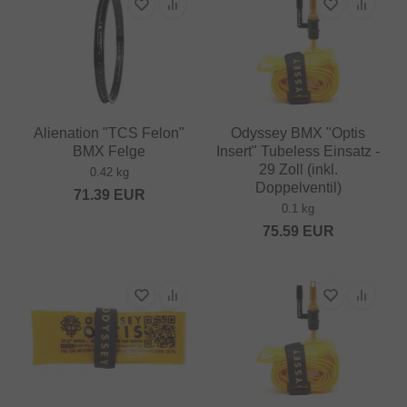
Alienation "TCS Felon"
Odyssey BMX "Optis
BMX Felge
Insert" Tubeless Einsatz -
29 Zoll (inkl.
0.42 kg
Doppelventil)
71.39
EUR
0.1 kg
75.59
EUR