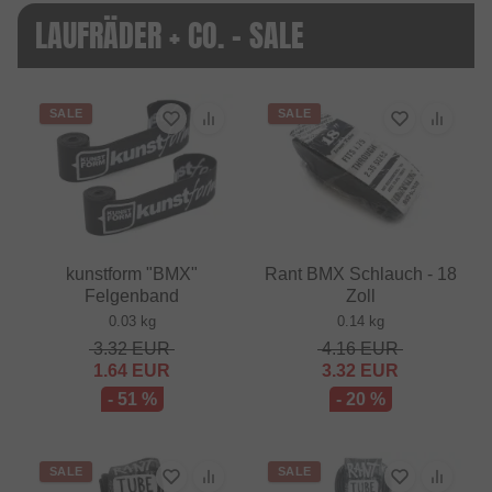
LAUFRÄDER + CO. - SALE
SALE
SALE
kunstform "BMX"
Rant BMX Schlauch - 18
Felgenband
Zoll
0.03 kg
0.14 kg
3.32
EUR
4.16
EUR
1.64
EUR
3.32
EUR
- 51 %
- 20 %
SALE
SALE