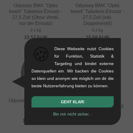
Odyssey BMX "Optis
Odyssey BMX "Optis
Insert" Tubeless Einsatz -
Insert" Tubeless Einsatz -
27.5 Zoll (Ohne Ventil,
27.5 Zoll (inkl.
nur der Einsatz)
Doppelventil)
0.1 kg
0.1 kg
33.57
EUR
75.59
EUR
🍪
Diese Webseite nutzt Cookies
für Funktion, Statistik &
Targeting und bindet externe
Datenquellen ein. Wir backen die Cookies
so klein und anonym wie möglich um dir die
beste Nutzererfahrung bieten zu können.
Odyssey BMX "Big Boyd"
Nous BMX "Let It Ride
GEHT KLAR!
BMX Felge
18" BMX Reifen - 18 Zoll
0.48 kg
0.44 kg
Bin mir nicht sicher...
100.80
EUR
31.89
EUR