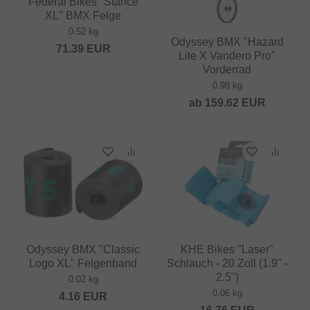
Federal Bikes "Stance
XL" BMX Felge
0.52 kg
Odyssey BMX "Hazard
71.39
EUR
Lite X Vandero Pro"
Vorderrad
0.98 kg
ab
159.62
EUR
Odyssey BMX "Classic
KHE Bikes "Laser"
Logo XL" Felgenband
Schlauch - 20 Zoll (1.9" -
2.5")
0.02 kg
0.06 kg
4.16
EUR