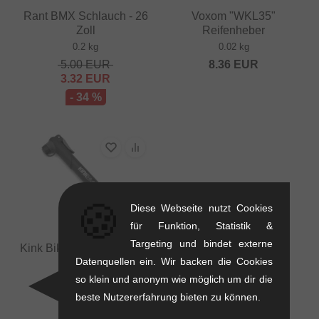
Rant BMX Schlauch - 26
Voxom "WKL35"
Zoll
Reifenheber
0.2 kg
0.02 kg
5.00
EUR
8.36
EUR
3.32
EUR
- 34 %
🍪
Diese Webseite nutzt Cookies
für Funktion, Statistik &
Targeting und bindet externe
Kink Bikes "Survival Mini"
Datenquellen ein. Wir backen die Cookies
Luftpumpe
so klein und anonym wie möglich um dir die
0.7 kg
15.92
EUR
beste Nutzererfahrung bieten zu können.