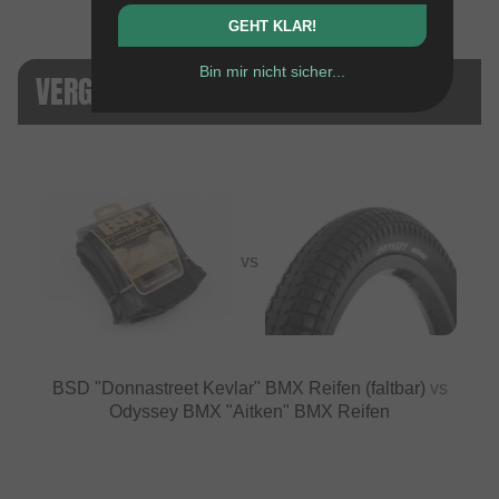
GEHT KLAR!
Bin mir nicht sicher...
VERGLEICHE MIT DIESEM PRODUKT
VS
BSD "Donnastreet Kevlar" BMX Reifen (faltbar)
vs
Odyssey BMX "Aitken" BMX Reifen