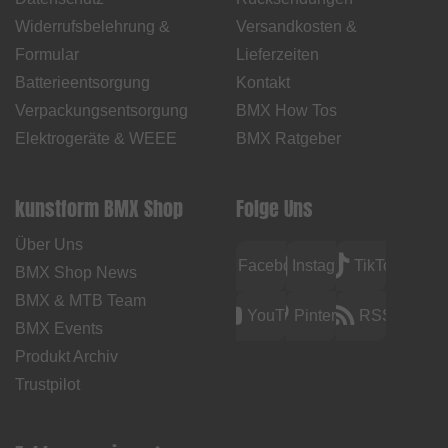
Widerrufsbelehrung &
Versandkosten &
Formular
Lieferzeiten
Batterieentsorgung
Kontakt
Verpackungsentsorgung
BMX How Tos
Elektrogeräte & WEEE
BMX Ratgeber
kunstform BMX Shop
Folge Uns
Über Uns
Facebook
Instagram
TikTok
BMX Shop News
BMX & MTB Team
YouTube
Pinterest
RSS
BMX Events
Produkt Archiv
Trustpilot