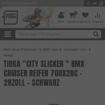
DE
30 Tage Rückgaberecht
BMX Shop seit 2003
0
Konto
Warenkorb
Merkliste
Vergleich
BMX Shop & Mailorder
BMX Teile
Laufräder + Co.
Reifen
TIOGA "CITY SLICKER " BMX
CRUISER REIFEN 700X28C -
28ZOLL - SCHWARZ