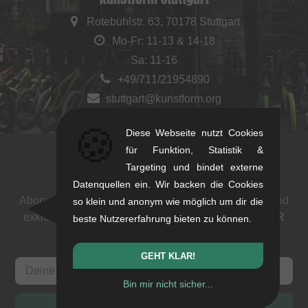
Rotebühlstr. 63, 70178 Stuttgart
Mo-Fr: 11-13 & 14-18
Sa: 11-16
+49/711/21954890
stuttgart@kunstform.org
🍪
Diese Webseite nutzt Cookies
für Funktion, Statistik &
Targeting und bindet externe
Newsletter
Datenquellen ein. Wir backen die Cookies
Abonniere unseren Newsletter: Events, BMX News und
so klein und anonym wie möglich um dir die
exklusive Deals. Als Dank bekommst du einen
5 EUR
beste Nutzererfahrung bieten zu können.
Gutschein
.
GEHT KLAR!
Bin mir nicht sicher...
ANMELDEN