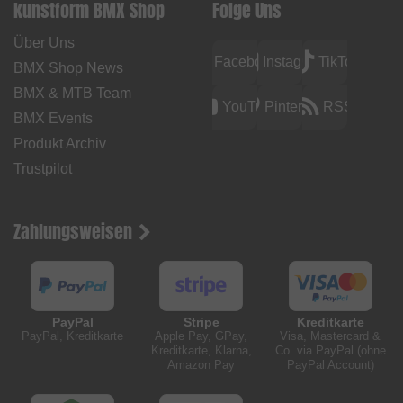
kunstform BMX Shop
Folge Uns
Über Uns
Facebook
Instagram
TikTok
BMX Shop News
BMX & MTB Team
YouTube
Pinterest
RSS
BMX Events
Produkt Archiv
Trustpilot
Zahlungsweisen
PayPal
Stripe
Kreditkarte
PayPal, Kreditkarte
Apple Pay, GPay,
Visa, Mastercard &
Kreditkarte, Klarna,
Co. via PayPal (ohne
Amazon Pay
PayPal Account)