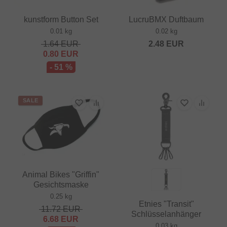
kunstform Button Set
LucruBMX Duftbaum
0.01 kg
0.02 kg
1.64
EUR
2.48
EUR
0.80
EUR
- 51 %
SALE
Animal Bikes "Griffin"
Gesichtsmaske
0.25 kg
Etnies "Transit"
11.72
EUR
Schlüsselanhänger
6.68
EUR
0.03 kg