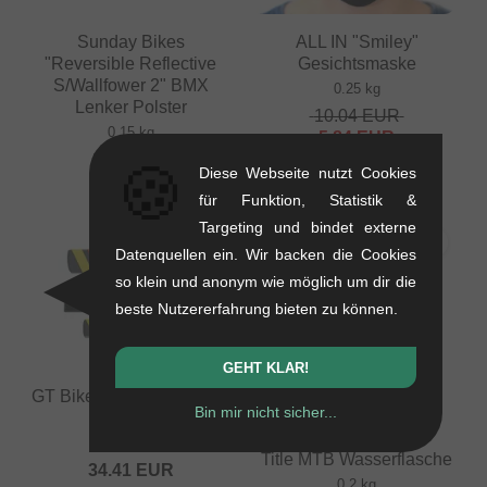
Sunday Bikes
ALL IN "Smiley"
"Reversible Reflective
Gesichtsmaske
S/Wallfower 2" BMX
0.25 kg
Lenker Polster
10.04
EUR
0.15 kg
5.84
EUR
8.36
EUR
🍪
- 42 %
Diese Webseite nutzt Cookies
für Funktion, Statistik &
Targeting und bindet externe
Datenquellen ein. Wir backen die Cookies
so klein und anonym wie möglich um dir die
beste Nutzererfahrung bieten zu können.
GEHT KLAR!
GT Bikes "DYNO" Polster
Bin mir nicht sicher...
Set
0.25 kg
Title MTB Wasserflasche
34.41
EUR
0.2 kg