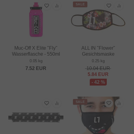
SALE
Muc-Off X Elite "Fly"
ALL IN "Flower"
Wasserflasche - 550ml
Gesichtsmaske
0.05 kg
0.25 kg
7.52
EUR
10.04
EUR
5.84
EUR
- 42 %
SALE