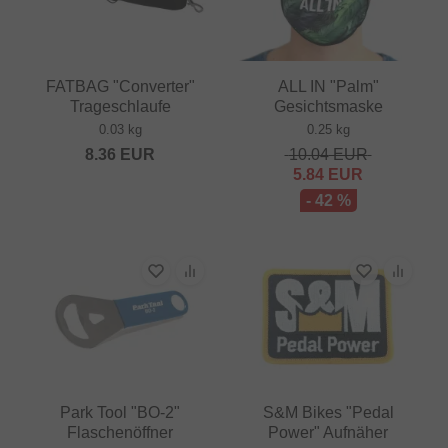
FATBAG "Converter"
ALL IN "Palm"
Trageschlaufe
Gesichtsmaske
0.03 kg
0.25 kg
8.36
EUR
10.04
EUR
5.84
EUR
- 42 %
Park Tool "BO-2"
S&M Bikes "Pedal
Flaschenöffner
Power" Aufnäher