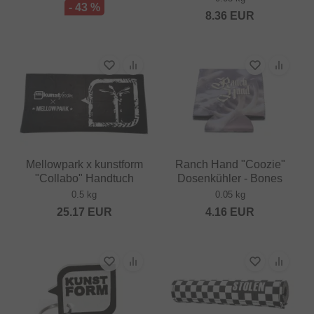
- 43 %
8.36
EUR
Mellowpark x kunstform
Ranch Hand "Coozie"
"Collabo" Handtuch
Dosenkühler - Bones
0.5 kg
0.05 kg
25.17
EUR
4.16
EUR