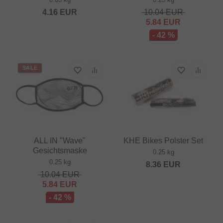
4.16
EUR
10.04
EUR
5.84
EUR
- 42 %
SALE
ALL IN "Wave"
KHE Bikes Polster Set
Gesichtsmaske
0.25 kg
0.25 kg
8.36
EUR
10.04
EUR
5.84
EUR
- 42 %