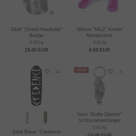
S&M "Shield Headtube"
Wilson "MG2" Kinder
Badge
Mundschutz
0.03 kg
0.02 kg
18.45
EUR
6.68
EUR
SALE
Vans "Bottle Opener"
Schlüsselanhänger
0.01 kg
S&M Bikes "Credence
15.08
EUR