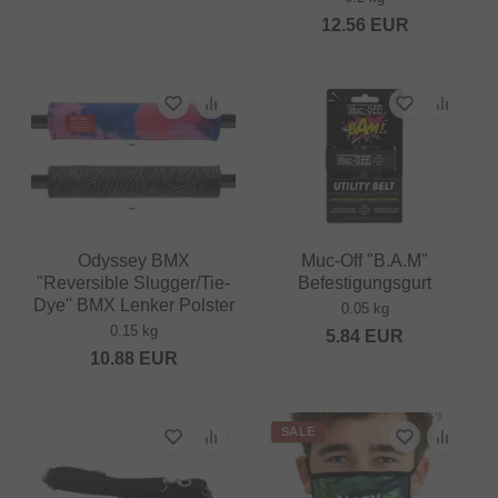
12.56
EUR
Odyssey BMX
Muc-Off "B.A.M"
"Reversible Slugger/Tie-
Befestigungsgurt
Dye" BMX Lenker Polster
0.05 kg
0.15 kg
5.84
EUR
10.88
EUR
SALE