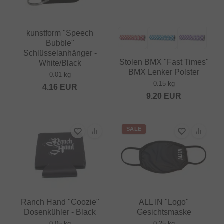
kunstform "Speech
Bubble"
Schlüsselanhänger -
Stolen BMX "Fast Times"
White/Black
BMX Lenker Polster
0.01 kg
0.15 kg
4.16
EUR
9.20
EUR
SALE
Ranch Hand "Coozie"
ALL IN "Logo"
Dosenkühler - Black
Gesichtsmaske
0.05 kg
0.25 kg