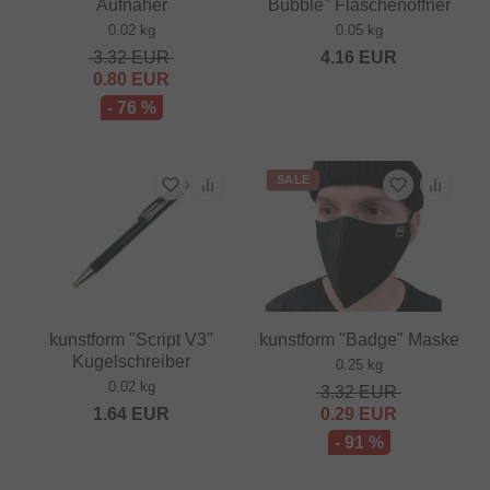
Aufnäher
Bubble" Flaschenöffner
0.02 kg
0.05 kg
3.32
EUR
4.16
EUR
0.80
EUR
- 76 %
SALE
kunstform "Script V3"
kunstform "Badge" Maske
Kugelschreiber
0.25 kg
0.02 kg
3.32
EUR
1.64
EUR
0.29
EUR
- 91 %