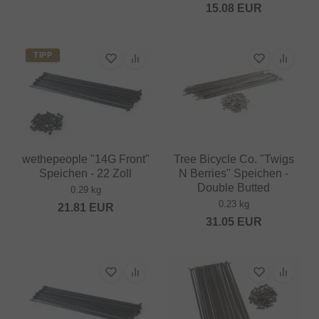
15.08
EUR
TIPP
wethepeople "14G Front"
Tree Bicycle Co. "Twigs
Speichen - 22 Zoll
N Berries" Speichen -
Double Butted
0.29 kg
0.23 kg
21.81
EUR
31.05
EUR