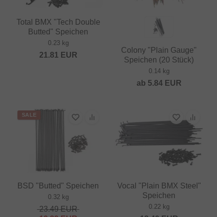
Total BMX "Tech Double
Butted" Speichen
0.23 kg
Colony "Plain Gauge"
21.81
EUR
Speichen (20 Stück)
0.14 kg
ab
5.84
EUR
SALE
BSD "Butted" Speichen
Vocal "Plain BMX Steel"
Speichen
0.32 kg
0.22 kg
23.49
EUR