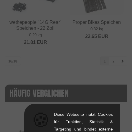
wethepeople "14G Rear"
Proper Bikes Speichen
Speichen - 22 Zoll
0.32 kg
0.29 kg
22.65
EUR
21.81
EUR
36/38
1
2
HÄUFIG VERGLICHEN
🍪
Diese Webseite nutzt Cookies
für Funktion, Statistik &
Targeting und bindet externe