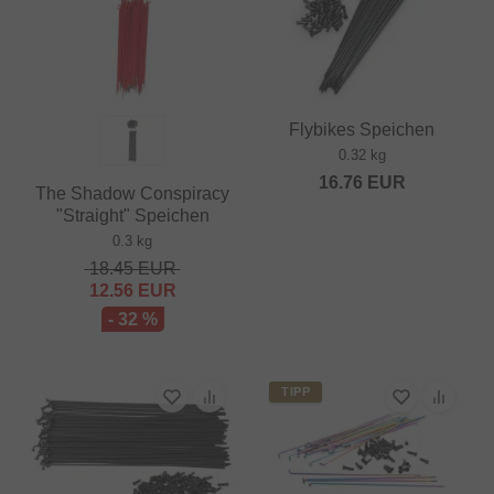
Flybikes Speichen
0.32 kg
16.76
EUR
The Shadow Conspiracy
"Straight" Speichen
0.3 kg
18.45
EUR
12.56
EUR
- 32 %
TIPP