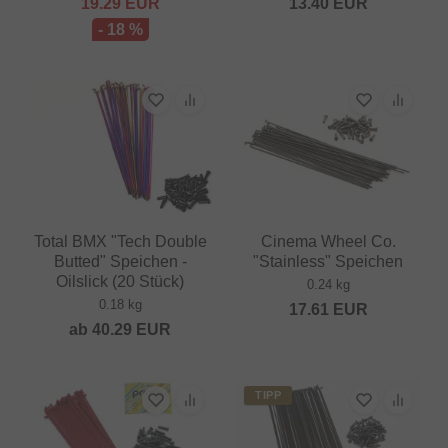
19.29
EUR
13.40
EUR
- 18 %
Total BMX "Tech Double
Cinema Wheel Co.
Butted" Speichen -
"Stainless" Speichen
Oilslick (20 Stück)
0.24 kg
0.18 kg
17.61
EUR
ab
40.29
EUR
TIPP