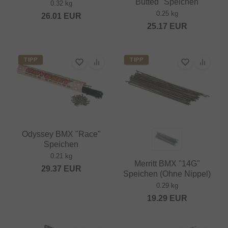
Butted" Speichen
0.32 kg
0.25 kg
26.01
EUR
25.17
EUR
TIPP
TIPP
Odyssey BMX "Race"
Speichen
0.21 kg
Merritt BMX "14G"
29.37
EUR
Speichen (Ohne Nippel)
0.29 kg
19.29
EUR