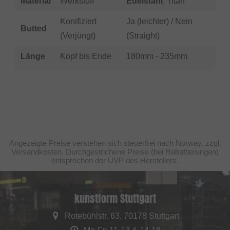
Material
Werkstoff
Edelstahl
, Titan
Konifiziert
Ja (leichter) / Nein
Butted
(Verjüngt)
(Straight)
Länge
Kopf bis Ende
180mm - 235mm
Angezeigte Preise verstehen sich steuerfrei nach Norway, zzgl.
Versandkosten. Durchgestrichene Preise (bei Rabattierungen)
entsprechen der UVP des Herstellers.
kunstform Stuttgart
Rotebühlstr. 63, 70178 Stuttgart