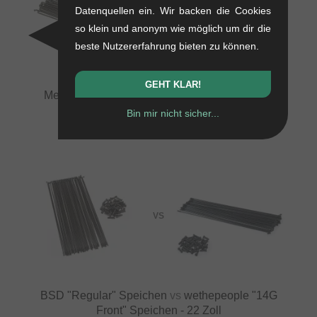
Datenquellen ein. Wir backen die Cookies
VS
so klein und anonym wie möglich um dir die
beste Nutzererfahrung bieten zu können.
GEHT KLAR!
Merritt BMX "14G" Speichen (Ohne Nippel)
vs
Odyssey BMX "Race" Speichen
Bin mir nicht sicher...
VS
BSD "Regular" Speichen
vs
wethepeople "14G
Front" Speichen - 22 Zoll