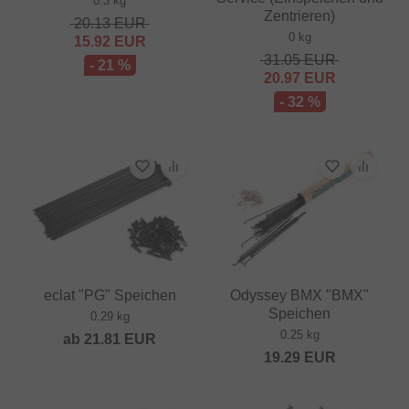
0.3 kg
Zentrieren)
20.13
EUR
0 kg
15.92
EUR
31.05
EUR
- 21 %
20.97
EUR
- 32 %
eclat "PG" Speichen
Odyssey BMX "BMX"
Speichen
0.29 kg
0.25 kg
ab
21.81
EUR
19.29
EUR