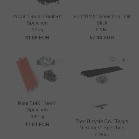
Vocal "Double Butted"
Salt "BMX" Speichen - Oil
Speichen
Slick
0.2 kg
0.3 kg
31.89
EUR
57.94
EUR
Rant BMX "Steel"
Speichen
0.39 kg
Tree Bicycle Co. "Twigs
17.61
EUR
N Berries" Speichen
0.25 kg