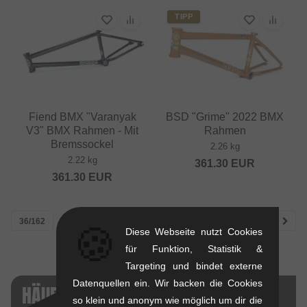
TIPP
Fiend BMX "Varanyak
BSD "Grime" 2022 BMX
V3" BMX Rahmen - Mit
Rahmen
Bremssockel
2.26 kg
2.22 kg
361.30
EUR
361.30
EUR
36/162
1
2
3
4
5
🍪
Diese Webseite nutzt Cookies
für Funktion, Statistik &
Targeting und bindet externe
Datenquellen ein. Wir backen die Cookies
HÄUFIG VERGLICHEN
so klein und anonym wie möglich um dir die