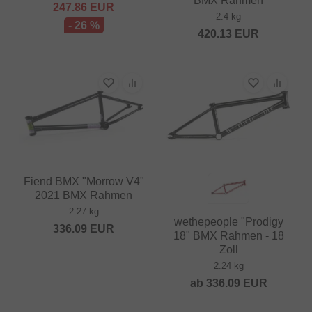
BMX Rahmen
247.86
EUR
2.4 kg
- 26 %
420.13
EUR
Fiend BMX "Morrow V4"
2021 BMX Rahmen
2.27 kg
wethepeople "Prodigy
336.09
EUR
18" BMX Rahmen - 18
Zoll
2.24 kg
ab
336.09
EUR