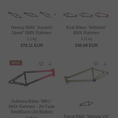
Heresy BMX "AscenD
Kink Bikes "Williams"
Street" BMX Rahmen
BMX Rahmen
2.1 kg
2.21 kg
378.11
EUR
336.09
EUR
SALE
Subrosa Bikes "MR1"
BMX Rahmen - Jiri Fade
Red/Black (Jiri Blabol)
Fiend BMX "Morrow V4"
2.38 kg