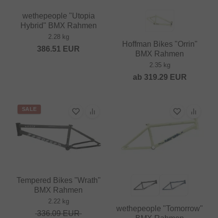
wethepeople "Utopia
Hybrid" BMX Rahmen
2.28 kg
Hoffman Bikes "Orrin"
386.51
EUR
BMX Rahmen
2.35 kg
ab
319.29
EUR
SALE
Tempered Bikes "Wrath"
BMX Rahmen
2.22 kg
wethepeople "Tomorrow"
336.09
EUR