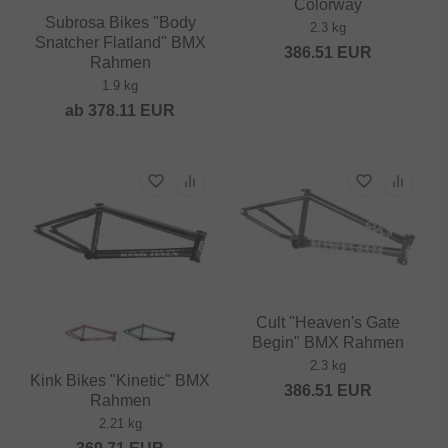
Colorway
Subrosa Bikes "Body
2.3 kg
Snatcher Flatland" BMX
386.51
EUR
Rahmen
1.9 kg
ab
378.11
EUR
Cult "Heaven's Gate
Begin" BMX Rahmen
2.3 kg
Kink Bikes "Kinetic" BMX
386.51
EUR
Rahmen
2.21 kg