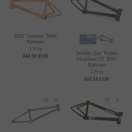
BSD "Jonesin" BMX
Rahmen
2.26 kg
Terrible One "Ruben
344.50
EUR
Alcantara V3" BMX
Rahmen
2.25 kg
462.14
EUR