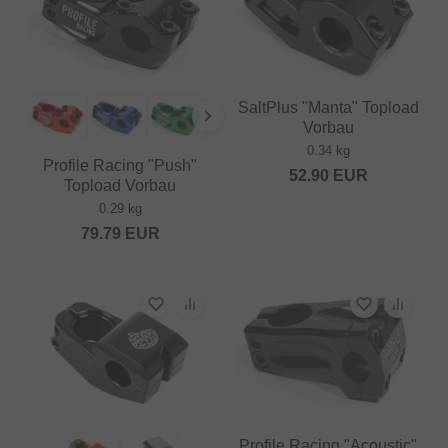
SaltPlus "Manta" Topload
Vorbau
0.34 kg
Profile Racing "Push"
52.90
EUR
Topload Vorbau
0.29 kg
79.79
EUR
Profile Racing "Acoustic"