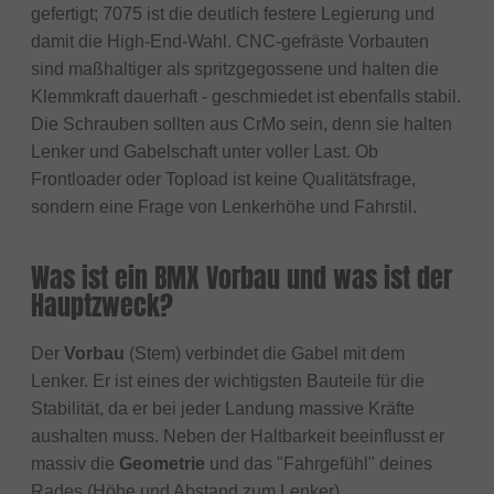
gefertigt; 7075 ist die deutlich festere Legierung und
damit die High-End-Wahl. CNC-gefräste Vorbauten
sind maßhaltiger als spritzgegossene und halten die
Klemmkraft dauerhaft - geschmiedet ist ebenfalls stabil.
Die Schrauben sollten aus CrMo sein, denn sie halten
Lenker und Gabelschaft unter voller Last. Ob
Frontloader oder Topload ist keine Qualitätsfrage,
sondern eine Frage von Lenkerhöhe und Fahrstil.
Was ist ein BMX Vorbau und was ist der
Hauptzweck?
Der
Vorbau
(Stem) verbindet die Gabel mit dem
Lenker. Er ist eines der wichtigsten Bauteile für die
Stabilität, da er bei jeder Landung massive Kräfte
aushalten muss. Neben der Haltbarkeit beeinflusst er
massiv die
Geometrie
und das "Fahrgefühl" deines
Rades (Höhe und Abstand zum Lenker).