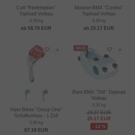
Cult "Redemption"
Mission BMX "Control"
Topload Vorbau
Topload Vorbau
0.28 kg
0.29 kg
ab
58.78
EUR
ab
25.17
EUR
SALE
Rant BMX "Trill" Topload
Vorbau
0.33 kg
Haro Bikes "Group One"
29.37
EUR
Schaftvorbau - 1 Zoll
25.17
EUR
0.56 kg
- 14 %
67.18
EUR