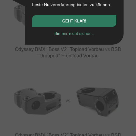
beste Nutzererfahrung bieten zu können.
VS
GEHT KLAR!
Bin mir nicht sicher...
Odyssey BMX "Boss V2" Topload Vorbau
vs
BSD
"Dropped" Frontload Vorbau
VS
Odyssey BMX "Boss V2" Topload Vorbau
vs
BSD