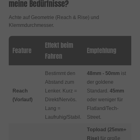
meine Bedürfnisse?
Achte auf Geometrie (Reach & Rise) und
Klemmdurchmesser.
Effekt beim
Feature
Empfehlung
Fahren
Bestimmt den
48mm - 50mm
ist
Abstand zum
der goldene
Reach
Lenker. Kurz =
Standard.
45mm
(Vorlauf)
Direkt/Nervös.
oder weniger für
Lang =
Flatland/Tech-
Laufruhig/Stabil.
Street.
Topload (25mm+
Rise)
für große