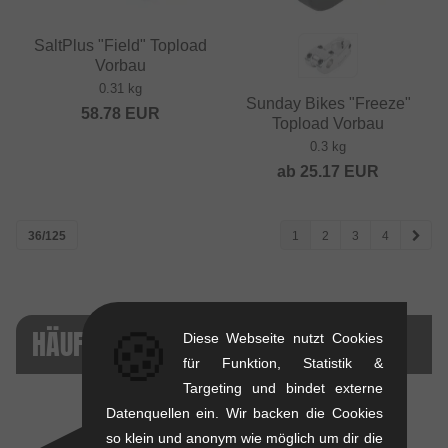
SaltPlus "Field" Topload
Vorbau
0.31 kg
Sunday Bikes "Freeze"
58.78
EUR
Topload Vorbau
0.3 kg
ab
25.17
EUR
36/125
1
2
3
4
🍪
HÄUFIG VERGLICHEN
Diese Webseite nutzt Cookies
für Funktion, Statistik &
Targeting und bindet externe
Datenquellen ein. Wir backen die Cookies
so klein und anonym wie möglich um dir die