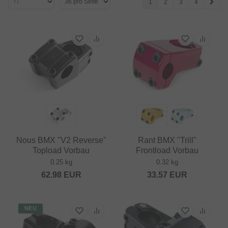
1
2
3
4
Nous BMX "V2 Reverse"
Rant BMX "Trill"
Topload Vorbau
Frontload Vorbau
0.25 kg
0.32 kg
62.98
EUR
33.57
EUR
NEU