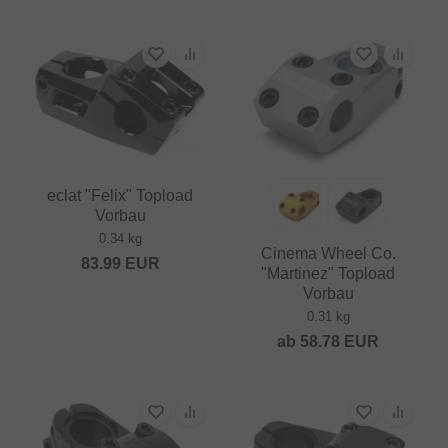
eclat "Felix" Topload
Vorbau
0.34 kg
Cinema Wheel Co.
83.99
EUR
"Martinez" Topload
Vorbau
0.31 kg
ab
58.78
EUR