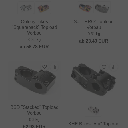
Colony Bikes
Salt "PRO" Topload
"Squareback" Topload
Vorbau
Vorbau
0.31 kg
0.29 kg
ab
23.49
EUR
ab
58.78
EUR
BSD "Stacked" Topload
Vorbau
0.3 kg
KHE Bikes "Alu" Topload
62.98
EUR