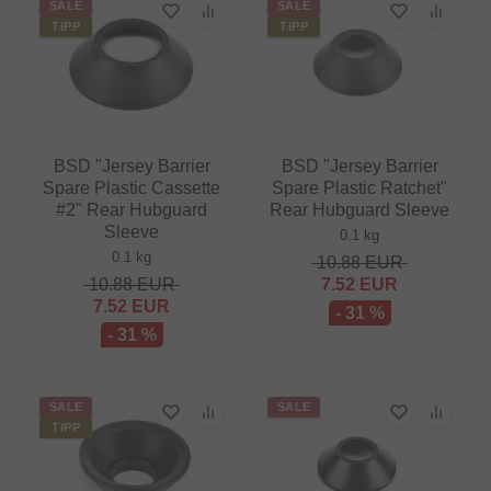
SALE
SALE
TIPP
TIPP
BSD "Jersey Barrier
BSD "Jersey Barrier
Spare Plastic Cassette
Spare Plastic Ratchet"
#2" Rear Hubguard
Rear Hubguard Sleeve
Sleeve
0.1 kg
0.1 kg
10.88
EUR
10.88
EUR
7.52
EUR
7.52
EUR
- 31 %
- 31 %
SALE
SALE
TIPP