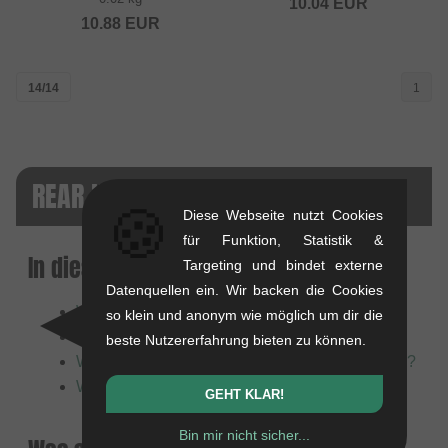
10.04
EUR
10.88
EUR
14/14
1
REAR HUBGUARDS ERSATZTEILE FAQ
🍪
Diese Webseite nutzt Cookies
für Funktion, Statistik &
In diesem Artikel:
Targeting und bindet externe
Datenquellen ein. Wir backen die Cookies
Was sind Ersatz-Sleeves für Rear Hubguards?
so klein und anonym wie möglich um dir die
Drive Side (DS) vs. Non-Drive Side (NDS)
beste Nutzererfahrung bieten zu können.
Wie montiere ich einen Rear Hubguard Sleeve?
Was bedeuten die Spezifikationen?
GEHT KLAR!
Bin mir nicht sicher...