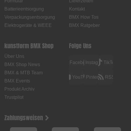
Formular
Lieferzeiten
Batterieentsorgung
Kontakt
Verpackungsentsorgung
BMX How Tos
Elektrogeräte & WEEE
BMX Ratgeber
kunstform BMX Shop
Folge Uns
Über Uns
Facebook
Instagram
TikTok
BMX Shop News
BMX & MTB Team
YouTube
Pinterest
RSS
BMX Events
Produkt Archiv
Trustpilot
Zahlungsweisen