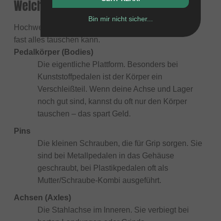
Welche Ersatzteile gibt es für Pedale?
Bin mir nicht sicher...
Hochwertige BMX-Pedale sind so gebaut, dass man
fast alles tauschen kann.
Pedalkörper (Bodies)
Die eigentliche Plattform. Besonders bei
Kunststoffpedalen ist der Körper ein
Verschleißteil. Wenn deine Achse und Lager
noch gut sind, kannst du oft nur den Körper
tauschen – das spart Geld.
Pins
Die kleinen Schrauben, die für Grip sorgen. Sie
sind bei Metallpedalen in das Gehäuse
geschraubt, bei Plastikpedalen oft als
Mutter/Schraube-Kombi ausgeführt.
Achsen (Axles)
Die Stahlachse im Inneren. Sie verbiegt bei