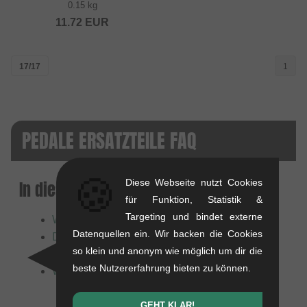
0.15 kg
11.72
EUR
17/17
1
PEDALE ERSATZTEILE FAQ
🍪
Diese Webseite nutzt Cookies
In diesem Artikel:
für Funktion, Statistik &
Targeting und bindet externe
Welche Ersatzteile gibt es für Pedale?
Datenquellen ein. Wir backen die Cookies
Das wichtigste Gesetz der Pedalachsen
so klein und anonym wie möglich um dir die
Pins & Körper wechseln: Tipps
beste Nutzererfahrung bieten zu können.
Was bedeuten die Spezifikationen?
GEHT KLAR!