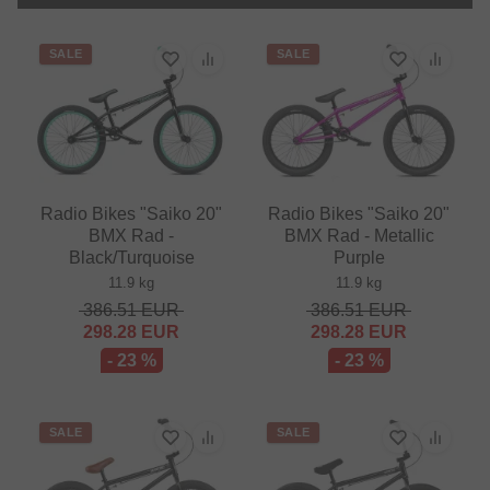
SALE
SALE
Radio Bikes "Saiko 20"
Radio Bikes "Saiko 20"
BMX Rad -
BMX Rad - Metallic
Black/Turquoise
Purple
11.9 kg
11.9 kg
386.51
EUR
386.51
EUR
298.28
EUR
298.28
EUR
- 23 %
- 23 %
SALE
SALE