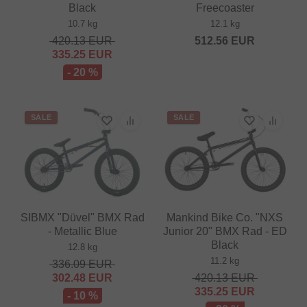
Black
Freecoaster
10.7 kg
12.1 kg
420.13
EUR
512.56
EUR
335.25
EUR
- 20 %
SALE
SALE
SIBMX "Düvel" BMX Rad
Mankind Bike Co. "NXS
- Metallic Blue
Junior 20" BMX Rad - ED
Black
12.8 kg
11.2 kg
336.09
EUR
302.48
EUR
420.13
EUR
335.25
EUR
- 10 %