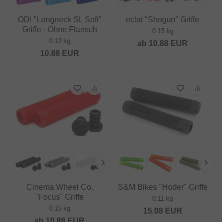
ODI "Longneck SL Soft"
eclat "Shogun" Griffe
Griffe - Ohne Flansch
0.15 kg
0.12 kg
ab
10.88
EUR
10.88
EUR
Cinema Wheel Co.
S&M Bikes "Hoder" Griffe
"Focus" Griffe
0.11 kg
0.15 kg
15.08
EUR
ab
10.88
EUR