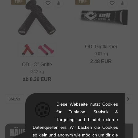
TIPP
TIPP
ODI Griffkleber
0.01 kg
2.48
EUR
ODI "O" Griffe
0.12 kg
ab
8.36
EUR
36/151
1
2
3
4
5
🍪
Diese Webseite nutzt Cookies
für Funktion, Statistik &
Targeting und bindet externe
Datenquellen ein. Wir backen die Cookies
HÄUFIG VERGLICHEN
so klein und anonym wie möglich um dir die