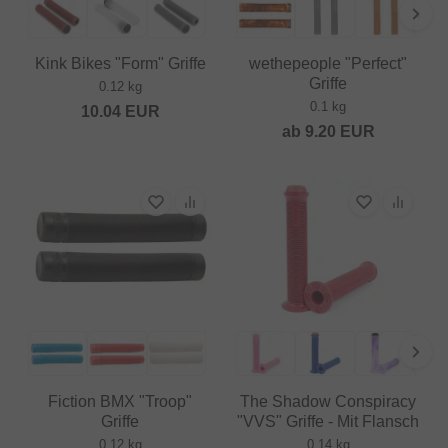
Kink Bikes "Form" Griffe
wethepeople "Perfect"
Griffe
0.12 kg
0.1 kg
10.04
EUR
ab
9.20
EUR
Fiction BMX "Troop"
The Shadow Conspiracy
Griffe
"VVS" Griffe - Mit Flansch
0.12 kg
0.14 kg