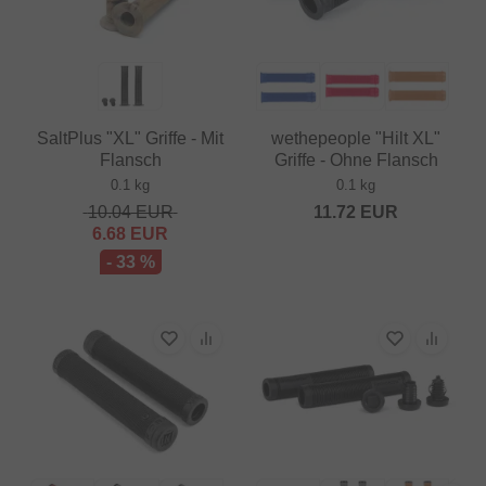
SaltPlus "XL" Griffe - Mit
wethepeople "Hilt XL"
Flansch
Griffe - Ohne Flansch
0.1 kg
0.1 kg
10.04
EUR
11.72
EUR
6.68
EUR
- 33 %