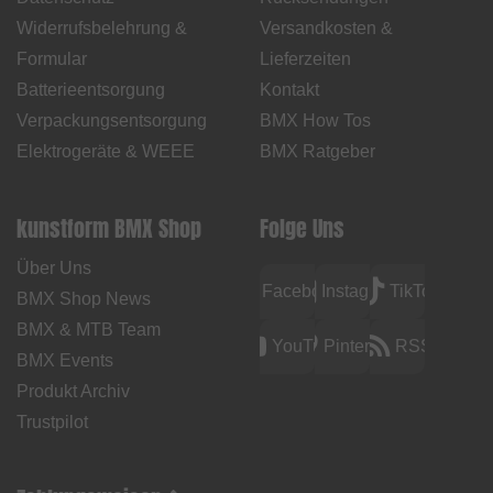
Widerrufsbelehrung &
Versandkosten &
Formular
Lieferzeiten
Batterieentsorgung
Kontakt
Verpackungsentsorgung
BMX How Tos
Elektrogeräte & WEEE
BMX Ratgeber
kunstform BMX Shop
Folge Uns
Über Uns
Facebook
Instagram
TikTok
BMX Shop News
BMX & MTB Team
YouTube
Pinterest
RSS
BMX Events
Produkt Archiv
Trustpilot