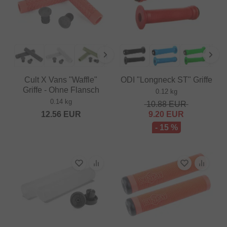
Cult X Vans "Waffle"
ODI "Longneck ST" Griffe
Griffe - Ohne Flansch
0.12 kg
0.14 kg
10.88
EUR
12.56
EUR
9.20
EUR
- 15 %