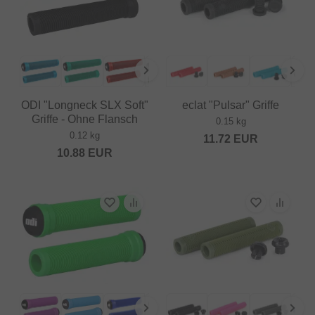
ODI "Longneck SLX Soft"
eclat "Pulsar" Griffe
Griffe - Ohne Flansch
0.15 kg
0.12 kg
11.72
EUR
10.88
EUR