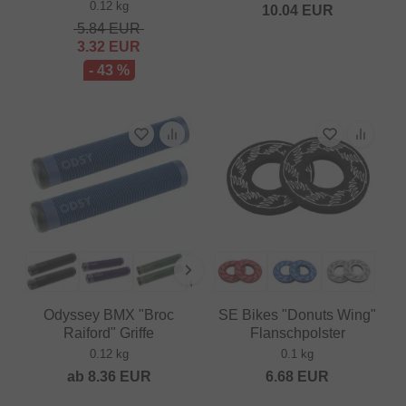
0.12 kg
10.04
EUR
5.84
EUR
3.32
EUR
- 43 %
Odyssey BMX "Broc
SE Bikes "Donuts Wing"
Raiford" Griffe
Flanschpolster
0.12 kg
0.1 kg
ab
8.36
EUR
6.68
EUR