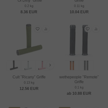
"Ol Dirty" Griffe
Griffe
0.2 kg
0.11 kg
8.36
EUR
10.04
EUR
Cult "Ricany" Griffe
wethepeople "Remote"
Griffe
0.13 kg
0.1 kg
12.56
EUR
ab
10.88
EUR