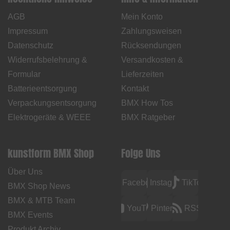
AGB
Mein Konto
Impressum
Zahlungsweisen
Datenschutz
Rücksendungen
Widerrufsbelehrung &
Versandkosten &
Formular
Lieferzeiten
Batterieentsorgung
Kontakt
Verpackungsentsorgung
BMX How Tos
Elektrogeräte & WEEE
BMX Ratgeber
kunstform BMX Shop
Folge Uns
Über Uns
Facebook
Instagram
TikTok
BMX Shop News
BMX & MTB Team
YouTube
Pinterest
RSS
BMX Events
Produkt Archiv