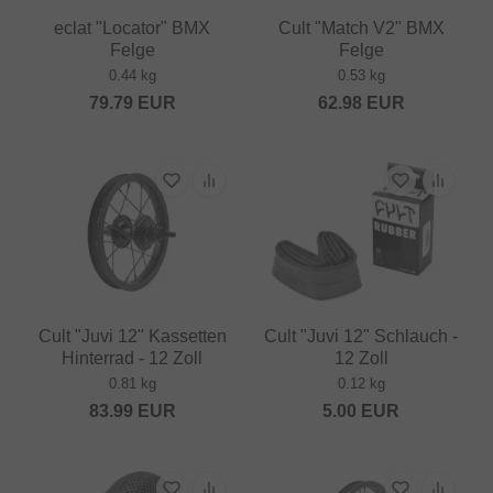
eclat "Locator" BMX
Cult "Match V2" BMX
Felge
Felge
0.44 kg
0.53 kg
79.79
EUR
62.98
EUR
Cult "Juvi 12" Kassetten
Cult "Juvi 12" Schlauch -
Hinterrad - 12 Zoll
12 Zoll
0.81 kg
0.12 kg
83.99
EUR
5.00
EUR