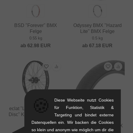
BSD "Forever" BMX
Odyssey BMX "Hazard
Felge
Lite" BMX Felge
0.55 kg
0.5 kg
ab
62.98
EUR
ab
67.18
EUR
🍪
Diese Webseite nutzt Cookies
für Funktion, Statistik &
eclat "Locator X Exile CS
Disc" Kassetten Hinterrad
Targeting und bindet externe
1.51 kg
Datenquellen ein. Wir backen die Cookies
Kink Bikes "Wake" BMX
294.08
EUR
so klein und anonym wie möglich um dir die
Reifen