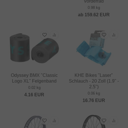
Vorderrad
0.98 kg
ab
159.62
EUR
Odyssey BMX "Classic
KHE Bikes "Laser"
Logo XL" Felgenband
Schlauch - 20 Zoll (1.9" -
2.5")
0.02 kg
0.06 kg
4.16
EUR
16.76
EUR