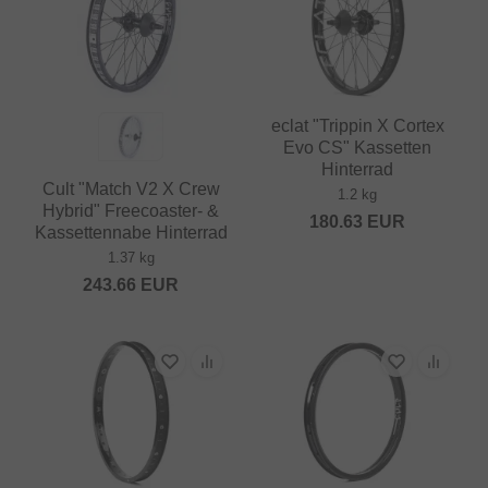
eclat "Trippin X Cortex
Evo CS" Kassetten
Hinterrad
Cult "Match V2 X Crew
1.2 kg
Hybrid" Freecoaster- &
180.63
EUR
Kassettennabe Hinterrad
1.37 kg
243.66
EUR