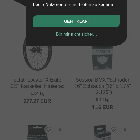
beste Nutzererfahrung bieten zu können.
0.7 kg
24.33
EUR
GEHT KLAR!
Bin mir nicht sicher...
eclat "Locator X Exile
Session BMX "Schrader
CS" Kassetten Hinterrad
16" Schlauch (16" x 1.75"
- 2.125")
1.04 kg
0.13 kg
277.27
EUR
4.16
EUR