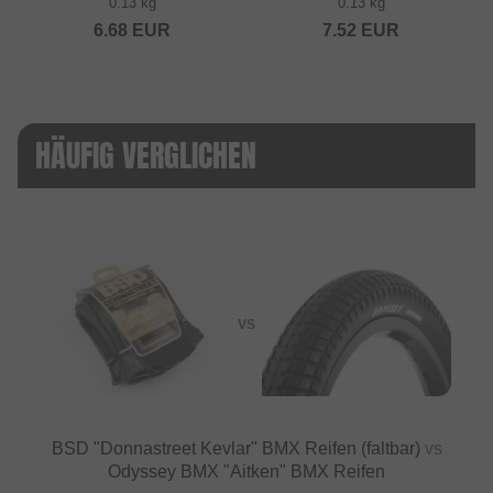
0.13 kg
0.13 kg
6.68
EUR
7.52
EUR
HÄUFIG VERGLICHEN
VS
BSD "Donnastreet Kevlar" BMX Reifen (faltbar)
vs
Odyssey BMX "Aitken" BMX Reifen