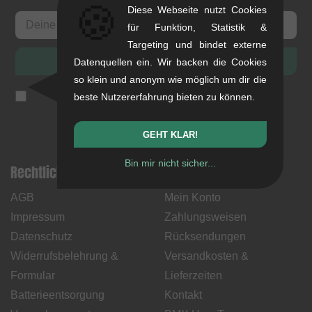
🍪
Diese Webseite nutzt Cookies
für Funktion, Statistik &
Targeting und bindet externe
ANMELDEN
Datenquellen ein. Wir backen die Cookies
so klein und anonym wie möglich um dir die
Ich akzeptiere die
Datenschutzerklärung
(
jederzeit
beste Nutzererfahrung bieten zu können.
abbestellbar
)
GEHT KLAR!
Bin mir nicht sicher...
Rechtliche Hinweise
Hilfe & Information
AGB
Mein Konto
Impressum
Zahlungsweisen
Datenschutz
Rücksendungen
Widerrufsbelehrung &
Versandkosten &
Formular
Lieferzeiten
Batterieentsorgung
Kontakt