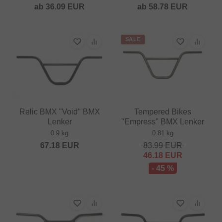
ab
36.09
EUR
ab
58.78
EUR
SALE
Relic BMX "Void" BMX
Tempered Bikes
Lenker
"Empress" BMX Lenker
0.9 kg
0.81 kg
67.18
EUR
83.99
EUR
46.18
EUR
- 45 %