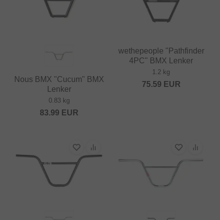
wethepeople "Pathfinder
4PC" BMX Lenker
1.2 kg
Nous BMX "Cucum" BMX
75.59
EUR
Lenker
0.83 kg
83.99
EUR