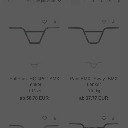
1
2
3
4
5
SaltPlus "HQ 4PC" BMX
Rant BMX "Sway" BMX
Lenker
Lenker
1.16 kg
0.91 kg
ab
58.78
EUR
ab
37.77
EUR