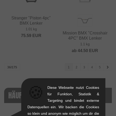
Stranger "Piston 4pc"
BMX Lenker
1.01 kg
Mission BMX "Crosshair
75.59
EUR
4PC" BMX Lenker
1.1 kg
ab
44.50
EUR
36/175
1
2
3
4
5
🍪
Diese Webseite nutzt Cookies
HÄUFIG VERGLICHEN
für Funktion, Statistik &
Targeting und bindet externe
Datenquellen ein. Wir backen die Cookies
so klein und anonym wie möglich um dir die