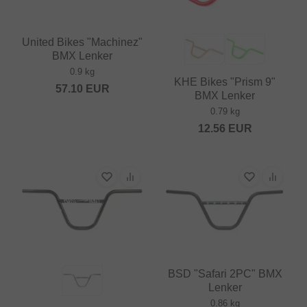
United Bikes "Machinez"
BMX Lenker
0.9 kg
KHE Bikes "Prism 9"
57.10
EUR
BMX Lenker
0.79 kg
12.56
EUR
BSD "Safari 2PC" BMX
Lenker
0.86 kg