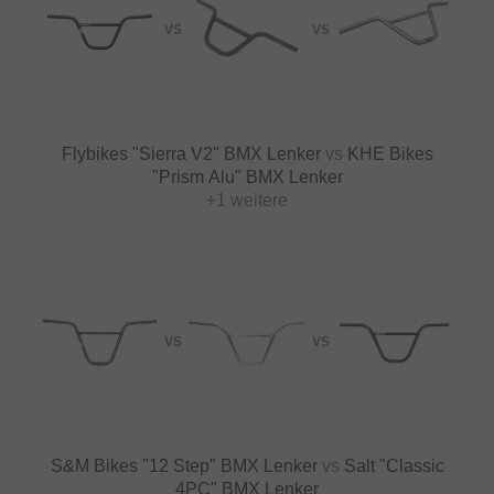
VS
VS
Flybikes "Sierra V2" BMX Lenker
vs
KHE Bikes
"Prism Alu" BMX Lenker
+1 weitere
VS
VS
S&M Bikes "12 Step" BMX Lenker
vs
Salt "Classic
4PC" BMX Lenker