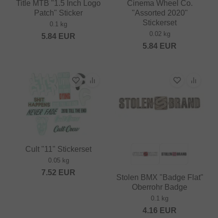
Title MTB "1.5 Inch Logo
Cinema Wheel Co.
Patch" Sticker
"Assorted 2020"
Stickerset
0.1 kg
0.02 kg
5.84
EUR
5.84
EUR
Cult "11" Stickerset
0.05 kg
7.52
EUR
Stolen BMX "Badge Flat"
Oberrohr Badge
0.1 kg
4.16
EUR