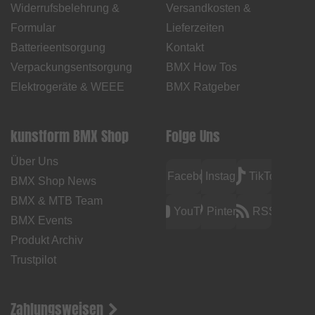
Widerrufsbelehrung &
Versandkosten &
Formular
Lieferzeiten
Batterieentsorgung
Kontakt
Verpackungsentsorgung
BMX How Tos
Elektrogeräte & WEEE
BMX Ratgeber
kunstform BMX Shop
Folge Uns
Über Uns
Facebook
Instagram
TikTok
BMX Shop News
BMX & MTB Team
YouTube
Pinterest
RSS
BMX Events
Produkt Archiv
Trustpilot
Zahlungsweisen