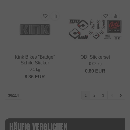
Kink Bikes "Badge"
ODI Stickerset
Schild Sticker
0.02 kg
0.1 kg
0.80
EUR
8.36
EUR
36/114
1
2
3
4
HÄUFIG VERGLICHEN