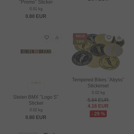
"Promo" Sticker
0.01 kg
0.80
EUR
SALE
TIPP
Tempered Bikes "Abyss"
Stickerset
0.02 kg
Stolen BMX "Logo S"
5.84
EUR
Sticker
4.16
EUR
0.02 kg
- 29 %
0.80
EUR