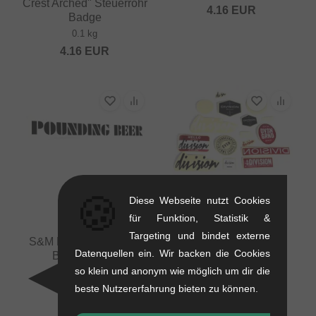
Crest Arched" Steuerrohr
4.16
EUR
Badge
0.1 kg
4.16
EUR
🍪
Division Stickerset
Diese Webseite nutzt Cookies
0.02 kg
für Funktion, Statistik &
4.16
EUR
Targeting und bindet externe
S&M Bikes "Pounding
Datenquellen ein. Wir backen die Cookies
Beer" Sticker
so klein und anonym wie möglich um dir die
0.01 kg
beste Nutzererfahrung bieten zu können.
5.00
EUR