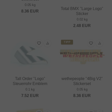
0.05 kg
Total BMX "Large Logo"
8.36
EUR
Sticker
0.02 kg
2.48
EUR
TIPP
Tall Order "Logo"
wethepeople "4Big V2"
Steuerrohr Emblem
Stickerset
0.1 kg
0.05 kg
7.52
EUR
8.36
EUR