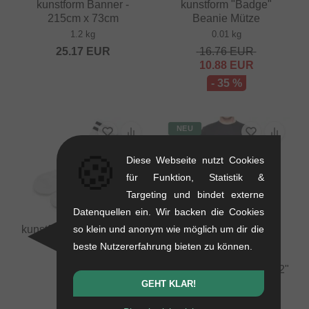
kunstform Banner -
kunstform "Badge"
215cm x 73cm
Beanie Mütze
1.2 kg
0.01 kg
25.17
EUR
16.76
EUR
10.88
EUR
- 35 %
NEU
🍪
Diese Webseite nutzt Cookies
für Funktion, Statistik &
Targeting und bindet externe
Datenquellen ein. Wir backen die Cookies
kunstform "Logo" Socken
so klein und anonym wie möglich um dir die
- White
beste Nutzererfahrung bieten zu können.
0.07 kg
kunstform "Back Logo v2"
10.88
EUR
T-Shirt - Black
GEHT KLAR!
0.12 kg