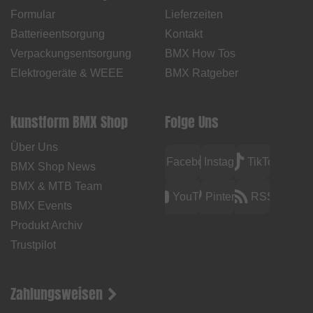
Formular
Lieferzeiten
Batterieentsorgung
Kontakt
Verpackungsentsorgung
BMX How Tos
Elektrogeräte & WEEE
BMX Ratgeber
kunstform BMX Shop
Folge Uns
Über Uns
Facebook
Instagram
TikTok
BMX Shop News
BMX & MTB Team
YouTube
Pinterest
RSS
BMX Events
Produkt Archiv
Trustpilot
Zahlungsweisen