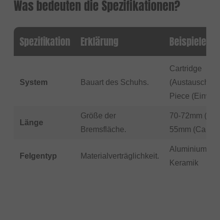
Was bedeuten die Spezifikationen?
Spezifikation
Erklärung
Beispiele/Ve
Cartridge
System
Bauart des Schuhs.
(Austauschbar
Piece (Einweg
Größe der
70-72mm (V-Br
Länge
Bremsfläche.
55mm (Canti/
Aluminium, Ca
Felgentyp
Materialverträglichkeit.
Keramik