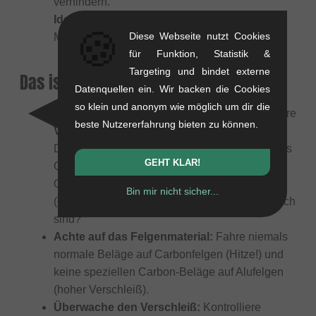
verhindern.
Ideal für:
Falls Dein (meist älteres XC-)
🍪
Diese Webseite nutzt Cookies
Mountainbike Carbon-Felgen besitzt.
für Funktion, Statistik &
Targeting und bindet externe
Das ist wichtig beim Kauf:
Datenquellen ein. Wir backen die Cookies
so klein und anonym wie möglich um dir die
Prüfe Dein Bremssystem:
Brauchst Du längere
beste Nutzererfahrung bieten zu können.
V-Brake-Schuhe
(oft 70 mm oder 72 mm)?
Diese gibt es oft als
Cartridge-System
(nur das
GEHT KLAR!
Gummi wird getauscht, der Metallhalter bleibt).
Oder benötigst Du kürzere
Cantilever-Schuhe
Bin mir nicht sicher...
(oft 55 mm), wie sie auch im BMX-Bereich üblich
sind?
Achte auf das Felgenmaterial:
Fahre niemals
normale Beläge auf Carbonfelgen (Hitze!) und
keine speziellen Carbon-Beläge auf Alufelgen
(hoher Verschleiß).
Überwache den Verschleiß:
Kontrolliere