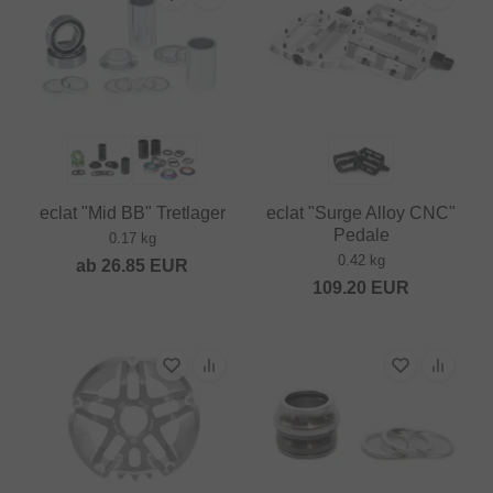
eclat "Mid BB" Tretlager
eclat "Surge Alloy CNC"
Pedale
0.17 kg
0.42 kg
ab
26.85
EUR
109.20
EUR