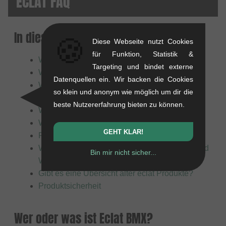
ECLAT FAQ
In diesem Artikel:
🍪
Diese Webseite nutzt Cookies
für Funktion, Statistik &
Wer oder was ist Eclat BMX?
Targeting und bindet externe
Wofür steht die Marke Eclat?
Datenquellen ein. Wir backen die Cookies
Warum war die Gründung von Eclat so
so klein und anonym wie möglich um dir die
einflussreich?
beste Nutzererfahrung bieten zu können.
Was macht die Produkte von Eclat besonders?
Was stellt Eclat hauptsächlich her?
GEHT KLAR!
Für wen sind die Produkte von Eclat geeignet?
Welche Verbindung besteht zwischen Eclat und
Bin mir nicht sicher...
WeThePeople?
Gibt es eine Übersicht alter eclat Produkte?
Produktsicherheit
Wer oder was ist Eclat BMX?