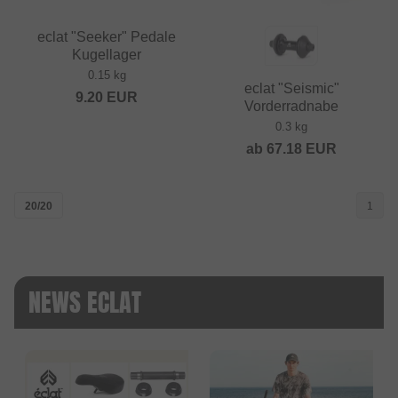
eclat "Seeker" Pedale
Kugellager
0.15 kg
eclat "Seismic"
9.20
EUR
Vorderradnabe
0.3 kg
ab
67.18
EUR
20/20
1
NEWS ECLAT