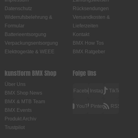
Datenschutz
Rücksendungen
Widerrufsbelehrung &
Versandkosten &
Formular
Lieferzeiten
Batterieentsorgung
Kontakt
Verpackungsentsorgung
BMX How Tos
Elektrogeräte & WEEE
BMX Ratgeber
kunstform BMX Shop
Folge Uns
Über Uns
Facebook
Instagram
TikTok
BMX Shop News
BMX & MTB Team
YouTube
Pinterest
RSS
BMX Events
Produkt Archiv
Trustpilot