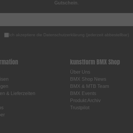
Gutschein
.
Ich akzeptiere die
Datenschutzerklärung
(
jederzeit abbestellbar
)
ormation
kunstform BMX Shop
Über Uns
isen
BMX Shop News
ngen
BMX & MTB Team
en & Lieferzeiten
BMX Events
Produkt Archiv
os
Trustpilot
er