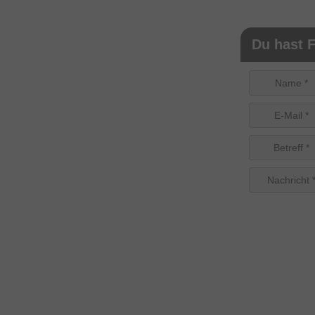
Du hast F
Name *
E-Mail *
Betreff *
Nachricht 