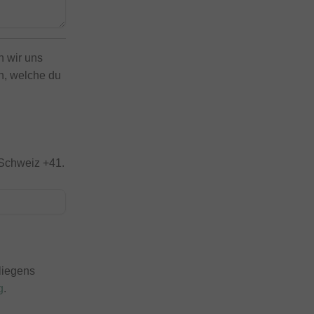
n wir uns
en, welche du
 Schweiz +41.
liegens
g
.