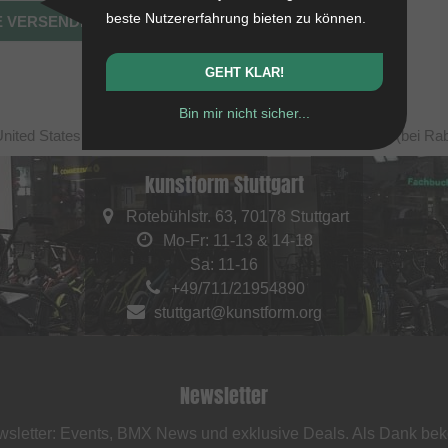
beste Nutzererfahrung bieten zu können.
GEHT KLAR!
Bin mir nicht sicher...
United States, zzgl. Versandkosten. Durchgestrichene Preise (bei Ra
kunstform Stuttgart
Rotebühlstr. 63, 70178 Stuttgart
Mo-Fr: 11-13 & 14-18
Sa: 11-16
+49/711/21954890
stuttgart@kunstform.org
Newsletter
sletter: Events, BMX News und exklusive Deals. Als Dank be