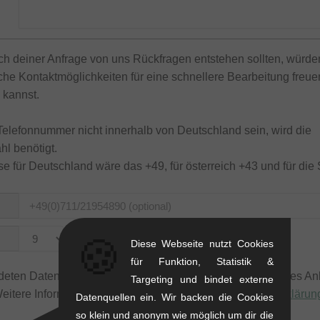
ich deiner Anfrage von uns Rückfragen entstehen sollten, würde
che Kontaktmöglichkeiten für eine schnellere Bearbeitung freu
 kannst.
 Telefonnummer nicht innerhalb von Deutschland sein, wird die
l benötigt.
e für Deutschland wäre das +49, für österreich +43 und für die
🍪
bis
Diese Webseite nutzt Cookies
für Funktion, Statistik &
eten Daten werden nur zum Zweck der Bearbeitung deines An
Targeting und bindet externe
Weitere Informationen findest du in unserer
Datenschutzerklärun
Datenquellen ein. Wir backen die Cookies
so klein und anonym wie möglich um dir die