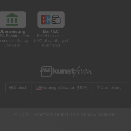
Überweisung
Bar / EC
5% Rabatt
sofern
Bei Abholung im
u uns den Betrag
BMX Shop Stuttgart
überweist
(Germany)
🌐
Deutsch
Vereinigte Staaten (USA)
Darstellung
© 2026 -
kunstform GmbH BMX Shop & Mailorder