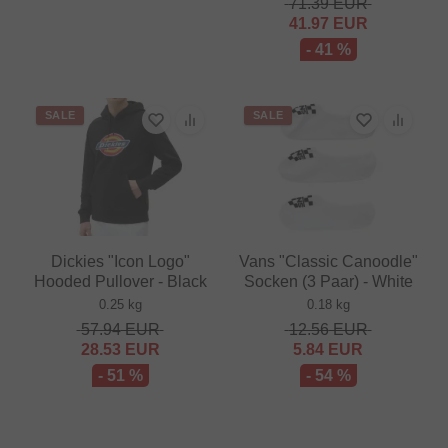
71.39
EUR
41.97
EUR
- 41 %
SALE
SALE
Dickies "Icon Logo"
Vans "Classic Canoodle"
Hooded Pullover - Black
Socken (3 Paar) - White
0.25 kg
0.18 kg
57.94
EUR
12.56
EUR
28.53
EUR
5.84
EUR
- 51 %
- 54 %