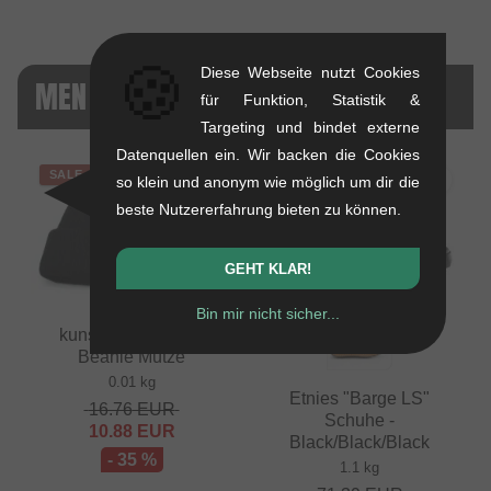
🍪
Diese Webseite nutzt Cookies
MEN - SALE
für Funktion, Statistik &
Targeting und bindet externe
Datenquellen ein. Wir backen die Cookies
SALE
SALE
so klein und anonym wie möglich um dir die
beste Nutzererfahrung bieten zu können.
GEHT KLAR!
Bin mir nicht sicher...
kunstform "Badge"
Beanie Mütze
0.01 kg
Etnies "Barge LS"
16.76
EUR
Schuhe -
10.88
EUR
Black/Black/Black
- 35 %
1.1 kg