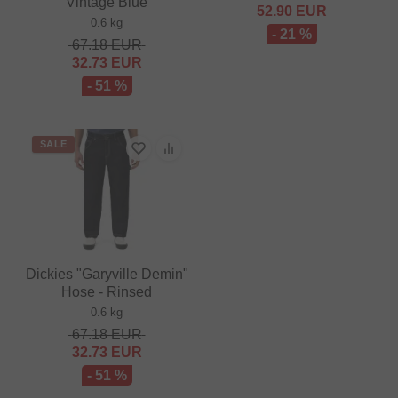
Vintage Blue
52.90
EUR
0.6 kg
- 21 %
67.18
EUR
32.73
EUR
- 51 %
SALE
Dickies "Garyville Demin"
Hose - Rinsed
0.6 kg
67.18
EUR
32.73
EUR
- 51 %