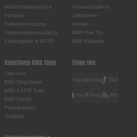
Widerrufsbelehrung &
Versandkosten &
Formular
Lieferzeiten
Batterieentsorgung
Kontakt
Verpackungsentsorgung
BMX How Tos
Elektrogeräte & WEEE
BMX Ratgeber
kunstform BMX Shop
Folge Uns
Über Uns
Facebook
Instagram
TikTok
BMX Shop News
BMX & MTB Team
YouTube
Pinterest
RSS
BMX Events
Produkt Archiv
Trustpilot