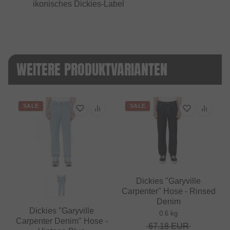
ikonisches Dickies-Label
WEITERE PRODUKTVARIANTEN
SALE
SALE
Dickies "Garyville
Carpenter" Hose - Rinsed
Denim
Dickies "Garyville
0.6 kg
Carpenter Denim" Hose -
67.18
EUR