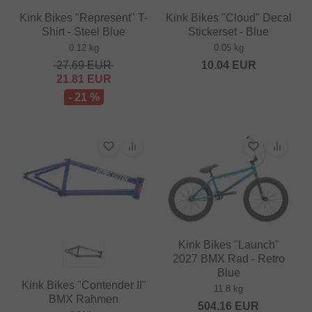
Kink Bikes "Represent" T-
Kink Bikes "Cloud" Decal
Shirt - Steel Blue
Stickerset - Blue
0.12 kg
0.05 kg
27.69
EUR
10.04
EUR
21.81
EUR
- 21 %
Kink Bikes "Launch"
2027 BMX Rad - Retro
Blue
Kink Bikes "Contender II"
11.8 kg
BMX Rahmen
504.16
EUR