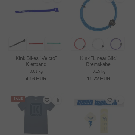
Kink Bikes "Velcro"
Kink "Linear Slic"
Klettband
Bremskabel
0.01 kg
0.15 kg
4.16
EUR
11.72
EUR
SALE