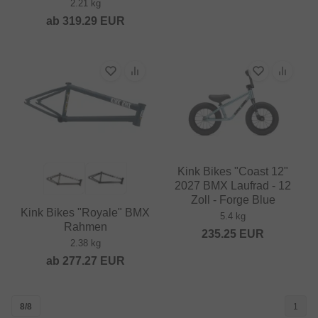
2.21 kg
ab
319.29
EUR
Kink Bikes "Coast 12"
2027 BMX Laufrad - 12
Zoll - Forge Blue
Kink Bikes "Royale" BMX
5.4 kg
Rahmen
235.25
EUR
2.38 kg
ab
277.27
EUR
8/8
1