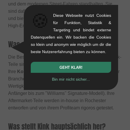
und dem modernen Street-Fahren standhalten. Sie
sind dafür bekannt, hinter ihren Produkten zu stehen
🍪
Diese Webseite nutzt Cookies
und bieten oft eine
lebenslange Garantie
auf ihre
für Funktion, Statistik &
High-End-Rahmen, -Gabeln und -Lenker.
Targeting und bindet externe
Datenquellen ein. Wir backen die Cookies
Was macht Kink-Produkte besonders?
so klein und anonym wie möglich um dir die
beste Nutzererfahrung bieten zu können.
Die Besonderheit liegt in ihrem
Ruf für Stabilität
. Kink-
Teile sind "built for abuse" (für harten Einsatz gebaut).
GEHT KLAR!
Ihre
Kompletträder
gelten als einige der besten in der
Branche und bieten hervorragende Qualität und
Bin mir nicht sicher...
Wertigkeit in jeder Preisklasse (vom "Kicker" für
Anfänger bis zum "Williams" Signature-Modell). Ihre
Aftermarket-Teile werden in-house in Rochester
entworfen und von ihrem Profiteam rigoros getestet.
Was stellt Kink hauptsächlich her?