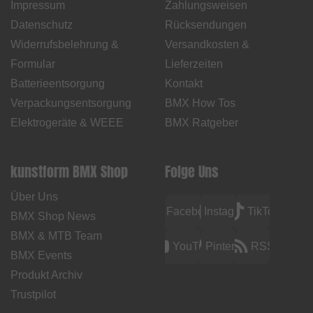
Impressum
Zahlungsweisen
Datenschutz
Rücksendungen
Widerrufsbelehrung &
Versandkosten &
Formular
Lieferzeiten
Batterieentsorgung
Kontakt
Verpackungsentsorgung
BMX How Tos
Elektrogeräte & WEEE
BMX Ratgeber
kunstform BMX Shop
Folge Uns
Über Uns
Facebook
Instagram
TikTok
BMX Shop News
BMX & MTB Team
YouTube
Pinterest
RSS
BMX Events
Produkt Archiv
Trustpilot