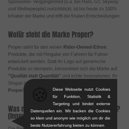
Sponsoren- Vergangenheit (u.a. bei Haro, GT, Skyway
und Wethepeople) zurückblickt, ist bis heute zu 100%
Inhaber der Marke und trifft die finalen Entscheidungen.
Wofür steht die Marke Proper?
Proper steht für den reinen
Rider-Owned-Ethos
:
Produkte, die mit Hingabe von Fahrern für Fahrer
entwickelt werden. Statt ihr Logo auf generische
Produkte zu stempeln, konzentriert sich die Marke auf
"Qualität statt Quantität"
und echte Innovationen. Ihr
Slogan ist einfach: "
Support Riderowned, Support
🍪
Diese Webseite nutzt Cookies
Proper!
"
für Funktion, Statistik &
Targeting und bindet externe
Was macht Proper-Produkte besonders?
Datenquellen ein. Wir backen die Cookies
(Innovationen)
so klein und anonym wie möglich um dir die
beste Nutzererfahrung bieten zu können.
Die Besonderheit ist der extreme Fokus auf
Qualität