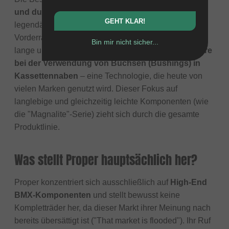
und durchdachtes Engineering
. Proper wurde
GEHT KLAR!
legendär für seine Naben; insbesondere die
Vorderradnaben, die dafür bekannt waren, extrem
Bin mir nicht sicher...
lange und leicht zu drehen. Sie waren zudem
Pioniere
bei der Verwendung von Buchsen (Bushings) in
Kassettennaben
– eine Technologie, die heute von
vielen Marken genutzt wird. Dieser Fokus auf
langlebige und gleichzeitig leichte Komponenten (wie
die "Magnalite"-Serie) zieht sich durch die gesamte
Produktlinie.
Was stellt Proper hauptsächlich her?
Proper konzentriert sich ausschließlich auf
High-End
BMX-Komponenten
und stellt bewusst keine
Kompletträder her, da dieser Markt ihrer Meinung nach
bereits übersättigt ist ("That market is flooded"). Ihr Ruf