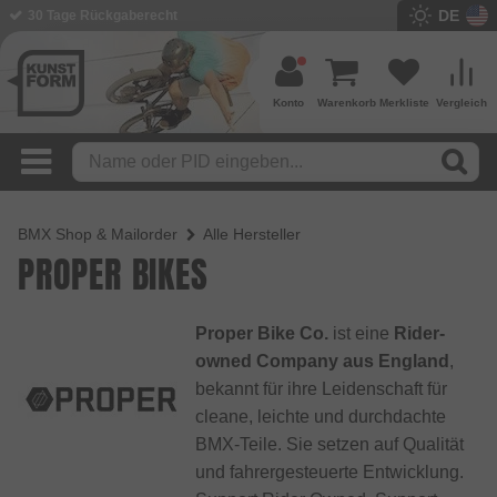
DE
30 Tage Rückgaberecht
BMX Shop seit 2003
Konto
Warenkorb
Merkliste
Vergleich
BMX Shop & Mailorder
Alle Hersteller
PROPER BIKES
Proper Bike Co.
ist eine
Rider-
owned Company aus England
,
bekannt für ihre Leidenschaft für
cleane, leichte und durchdachte
BMX-Teile. Sie setzen auf Qualität
und fahrergesteuerte Entwicklung.