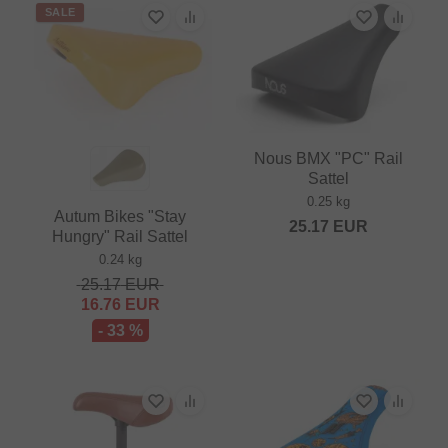
SALE
Nous BMX "PC" Rail
Sattel
0.25 kg
Autum Bikes "Stay
25.17
EUR
Hungry" Rail Sattel
0.24 kg
25.17
EUR
16.76
EUR
- 33 %