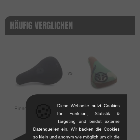
HÄUFIG VERGLICHEN
VS
🍪
Diese Webseite nutzt Cookies
Fiend BMX "Palmere V4" Pivotal Sattel
vs
Federal
für Funktion, Statistik &
Bikes "Logo Stealth" Pivotal Sattel
Targeting und bindet externe
Datenquellen ein. Wir backen die Cookies
so klein und anonym wie möglich um dir die