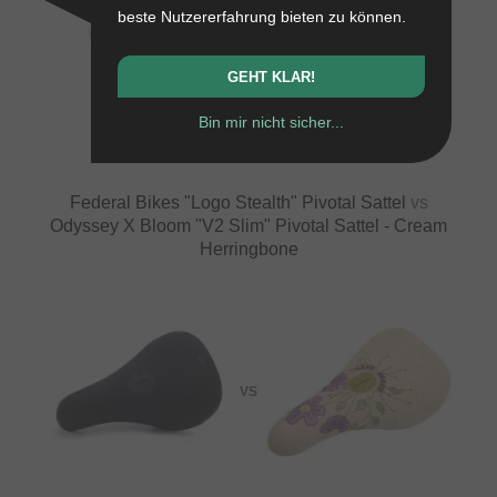
beste Nutzererfahrung bieten zu können.
GEHT KLAR!
VS
Bin mir nicht sicher...
Federal Bikes "Logo Stealth" Pivotal Sattel
vs
Odyssey X Bloom "V2 Slim" Pivotal Sattel - Cream
Herringbone
VS