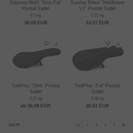
Odyssey BMX "Broc Fat"
Sunday Bikes "Wallflower
Pivotal Sattel
V2" Pivotal Sattel
0.3 kg
0.31 kg
36.09
EUR
33.57
EUR
SaltPlus "Slim" Pivotal
SaltPlus "Fat" Pivotal
Sattel
Sattel
0.27 kg
0.35 kg
ab
36.09
EUR
38.61
EUR
36/179
1
2
3
4
5