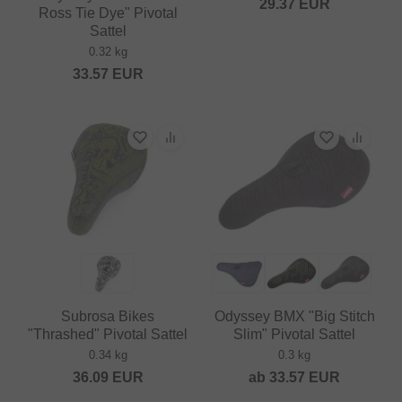
29.37
EUR
Ross Tie Dye" Pivotal
Sattel
0.32 kg
33.57
EUR
Subrosa Bikes
Odyssey BMX "Big Stitch
"Thrashed" Pivotal Sattel
Slim" Pivotal Sattel
0.34 kg
0.3 kg
36.09
EUR
ab
33.57
EUR