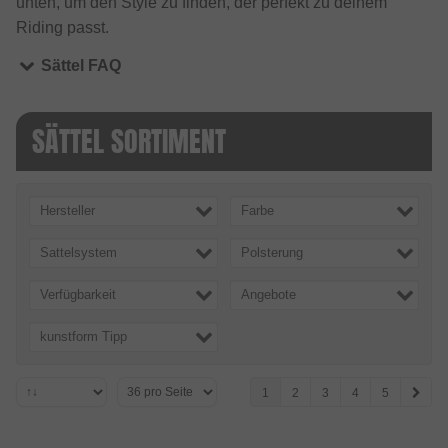
unten, um den Style zu finden, der perfekt zu deinem
Riding passt.
Sättel FAQ
SÄTTEL SORTIMENT
Hersteller
Farbe
Sattelsystem
Polsterung
Verfügbarkeit
Angebote
kunstform Tipp
1
2
3
4
5