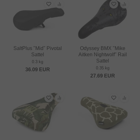
SaltPlus "Mid" Pivotal
Odyssey BMX "Mike
Sattel
Aitken Nightwolf" Rail
Sattel
0.3 kg
0.35 kg
36.09
EUR
27.69
EUR