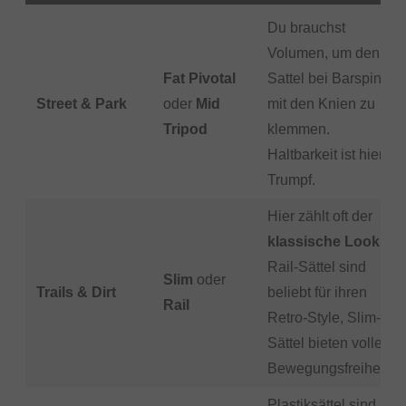
Du brauchst
Volumen, um den
Fat Pivotal
Sattel bei Barspins
Street & Park
oder
Mid
mit den Knien zu
Tripod
klemmen.
Haltbarkeit ist hier
Trumpf.
Hier zählt oft der
klassische Look
.
Rail-Sättel sind
Slim
oder
Trails & Dirt
beliebt für ihren
Rail
Retro-Style, Slim-
Sättel bieten volle
Bewegungsfreiheit.
Plastiksättel sind