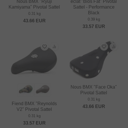
Nous BMX "Ryuji
eclat "Bios Fat" Pivotal
Kamiyama" Pivotal Sattel
Sattel - Performance
Black
0.31 kg
0.39 kg
43.66
EUR
33.57
EUR
Nous BMX "Face Oka"
Pivotal Sattel
0.31 kg
Fiend BMX "Reynolds
43.66
EUR
V2" Pivotal Sattel
0.31 kg
33.57
EUR