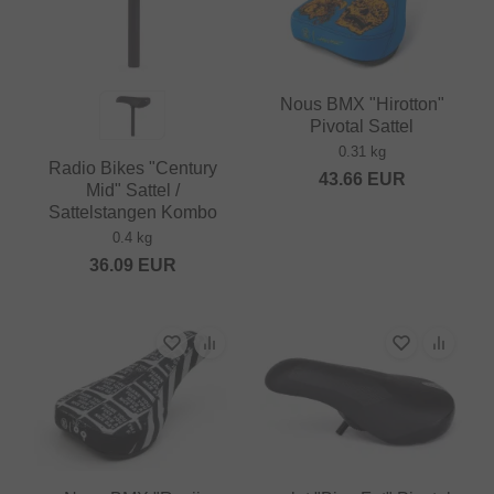
Nous BMX "Hirotton"
Pivotal Sattel
0.31 kg
Radio Bikes "Century
43.66
EUR
Mid" Sattel /
Sattelstangen Kombo
0.4 kg
36.09
EUR